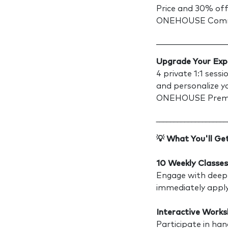
Price and 30% off 
ONEHOUSE Communi
_________________
Upgrade Your Exp
4 private 1:1 sess
and personalize y
ONEHOUSE Premiu
____________________
💡
What You'll Get
10 Weekly Classes
Engage with deep 
immediately apply 
Interactive Work
Participate in ha