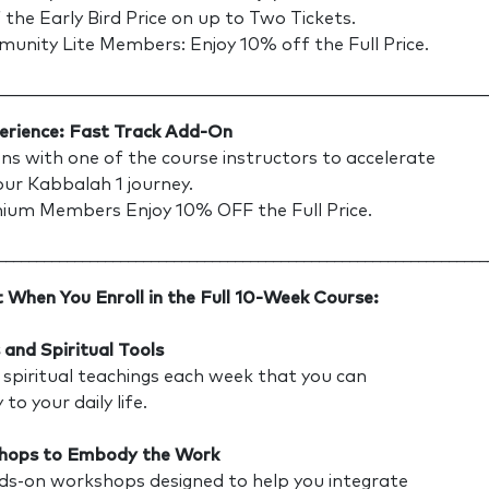
the Early Bird Price on up to Two Tickets.
ty Lite Members: Enjoy 10% off the Full Price.
________________________________________________________
erience: Fast Track Add-On
ions with one of the course instructors to accelerate
our Kabbalah 1 journey.
m Members Enjoy 10% OFF the Full Price.
________________________________________________________________
 When You Enroll in the Full 10-Week Course:
 and Spiritual Tools
spiritual teachings each week that you can
to your daily life.
shops to Embody the Work
nds-on workshops designed to help you integrate