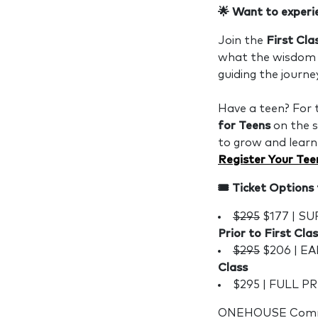
🌟
Want to experi
Join the
First Cla
what the wisdom 
guiding the journe
Have a teen? For t
for Teens
on the s
to grow and lear
Register Your Tee
🎟️
Ticket Options 
$295
$177 | SU
Prior to First Cla
$295
$206 | EA
Class
$295 | FULL P
ONEHOUSE Commun