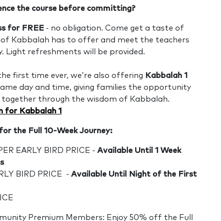
ence the course before committing?
ss for FREE
- no obligation. Come get a taste of
of Kabbalah has to offer and meet the teachers
y. Light refreshments will be provided.
he first time ever, we’re also offering
Kabbalah 1
ame day and time, giving families the opportunity
n together through the wisdom of Kabbalah.
n for Kabbalah 1
for the Full 10-Week Journey:
PER EARLY BIRD PRICE -
Available Until 1 Week
ss
RLY BIRD PRICE -
Available Until Night of the First
RICE
ity Premium Members: Enjoy 50% off the Full