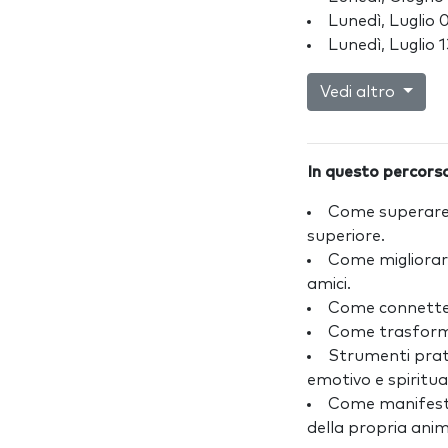
Lunedì, Luglio
Lunedì, Luglio 
Vedi altro
In questo percors
Come superare l
superiore.
Come migliorare 
amici.
Come connetter
Come trasformar
Strumenti pratic
emotivo e spiritua
Come manifestar
della propria ani