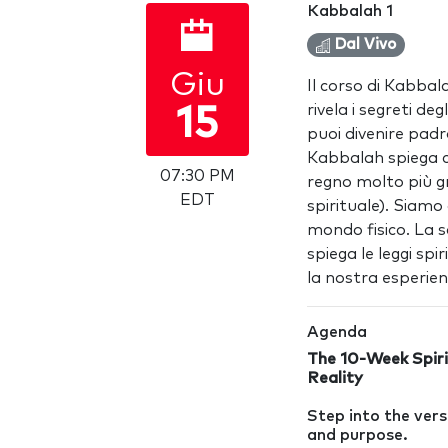
Kabbalah 1
Dal Vivo
Giu
Il corso di Kabba
rivela i segreti deg
15
puoi divenire pad
Kabbalah spiega ch
07:30 PM
regno molto più gra
EDT
spirituale). Siamo
mondo fisico. La 
spiega le leggi spir
la nostra esperienz
Agenda
The 10-Week Spiri
Reality
Step into the vers
and purpose.