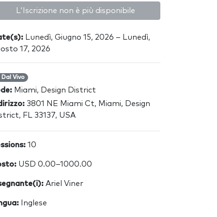
L'Iscrizione non è più disponibile
te(s):
Lunedì, Giugno 15, 2026 – Lunedì,
osto 17, 2026
Dal Vivo
ede:
Miami, Design District
dirizzo:
3801 NE Miami Ct, Miami, Design
strict, FL 33137, USA
ssions:
10
sto:
USD 0.00–1000.00
segnante(i):
Ariel Viner
ngua:
Inglese