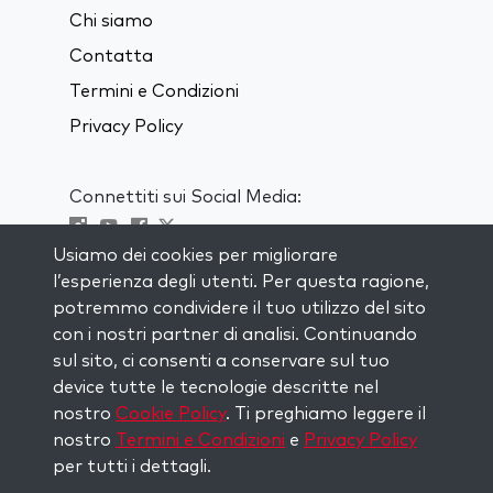
Chi siamo
Contatta
Termini e Condizioni
Privacy Policy
Connettiti sui Social Media:
Usiamo dei cookies per migliorare
Visit kabbalah master classes
l’esperienza degli utenti. Per questa ragione,
potremmo condividere il tuo utilizzo del sito
RIMANI AGGIORNATO
con i nostri partner di analisi. Continuando
Iscriviti alla nostra mailing list e ricevi
sul sito, ci consenti a conservare sul tuo
ispirazione ogni settimana nella tua
device tutte le tecnologie descritte nel
casella di posta.
nostro
Cookie Policy
. Ti preghiamo leggere il
nostro
Termini e Condizioni
e
Privacy Policy
Iscriviti
per tutti i dettagli.