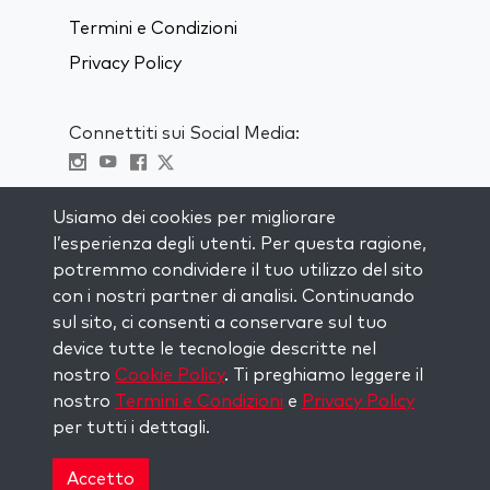
Termini e Condizioni
Privacy Policy
Connettiti sui Social Media:
Visit kabbalah master classes
Usiamo dei cookies per migliorare
l’esperienza degli utenti. Per questa ragione,
RIMANI AGGIORNATO
potremmo condividere il tuo utilizzo del sito
Iscriviti alla nostra mailing list e ricevi
con i nostri partner di analisi. Continuando
ispirazione ogni settimana nella tua
sul sito, ci consenti a conservare sul tuo
casella di posta.
device tutte le tecnologie descritte nel
nostro
Cookie Policy
. Ti preghiamo leggere il
Iscriviti
nostro
Termini e Condizioni
e
Privacy Policy
per tutti i dettagli.
Copyright © 2026 The Kabbalah Centre. All rights
reserved.
Accetto