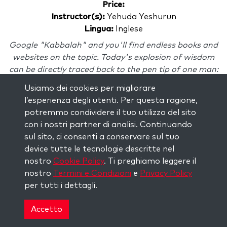
Price:
Instructor(s):
Yehuda Yeshurun
Lingua:
Inglese
Google "Kabbalah" and you'll find endless books and
websites on the topic. Today's explosion of wisdom
can be directly traced back to the pen tip of one man:
Rav Yehuda Ashlag. Founder of The Kabbalah...
Usiamo dei cookies per migliorare
l’esperienza degli utenti. Per questa ragione,
potremmo condividere il tuo utilizzo del sito
con i nostri partner di analisi. Continuando
Giu
23
sul sito, ci consenti a conservare sul tuo
08:00 PM
device tutte le tecnologie descritte nel
EDT
nostro
Cookie Policy
. Ti preghiamo leggere il
Beyond Prophecy: Rav Ashlag's Writings for the
nostro
Termini e Condizioni
e
Privacy Policy
Modern World
per tutti i dettagli.
Collegamento in diretta
Presentato da:
Kabbalah Centre New York
Accetto
Sessions:
1