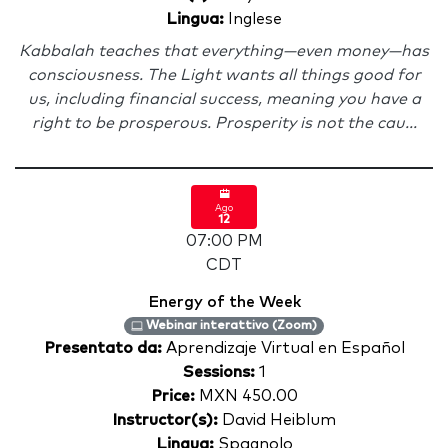
Lingua:
Inglese
Kabbalah teaches that everything—even money—has
consciousness. The Light wants all things good for
us, including financial success, meaning you have a
right to be prosperous. Prosperity is not the cau...
Ago
12
07:00 PM
CDT
Energy of the Week
Webinar interattivo (Zoom)
Presentato da:
Aprendizaje Virtual en Español
Sessions:
1
Price:
MXN 450.00
Instructor(s):
David Heiblum
Lingua:
Spagnolo