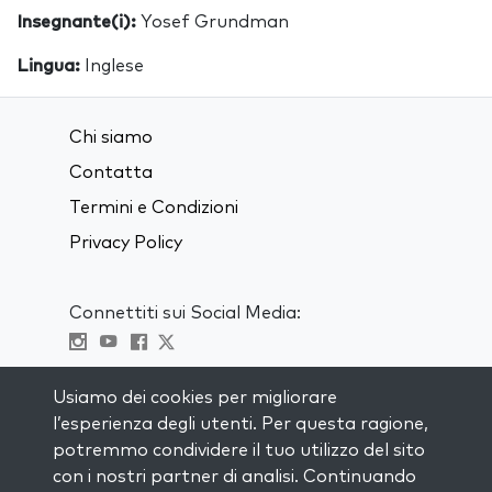
Insegnante(i):
Yosef Grundman
Lingua:
Inglese
Chi siamo
Contatta
Termini e Condizioni
Privacy Policy
Connettiti sui Social Media:
Visit kabbalah master classes
Usiamo dei cookies per migliorare
l’esperienza degli utenti. Per questa ragione,
RIMANI AGGIORNATO
potremmo condividere il tuo utilizzo del sito
Iscriviti alla nostra mailing list e ricevi
con i nostri partner di analisi. Continuando