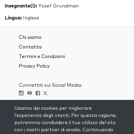
Insegnante(i):
Yosef Grundman
Lingua:
Inglese
Chi siamo
Contatta
Termini e Condizioni
Privacy Policy
Connettiti sui Social Media:
Visit kabbalah master classes
Usiamo dei cookies per migliorare
l’esperienza degli utenti. Per questa ragione,
RIMANI AGGIORNATO
potremmo condividere il tuo utilizzo del sito
Iscriviti alla nostra mailing list e ricevi
con i nostri partner di analisi. Continuando