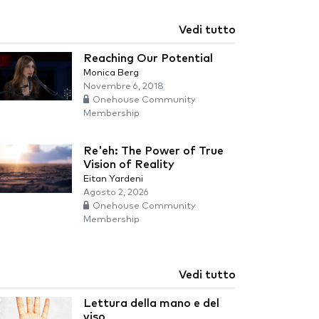
Vedi tutto
Reaching Our Potential
Monica Berg
Novembre 6, 2018
Onehouse Community
Membership
Re'eh: The Power of True
Vision of Reality
Eitan Yardeni
Agosto 2, 2026
Onehouse Community
Membership
Vedi tutto
Lettura della mano e del
viso