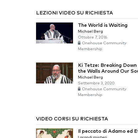
LEZIONI VIDEO SU RICHIESTA
The World is Waiting
Michael Berg
Ottobre 7, 2016
Onehouse Community
Membership
Ki Tetze: Breaking Down
the Walls Around Our So
Michael Berg
Settembre 3, 2020
Onehouse Community
Membership
VIDEO CORSI SU RICHIESTA
Il peccato di Adamo ed 
I grandi misteri