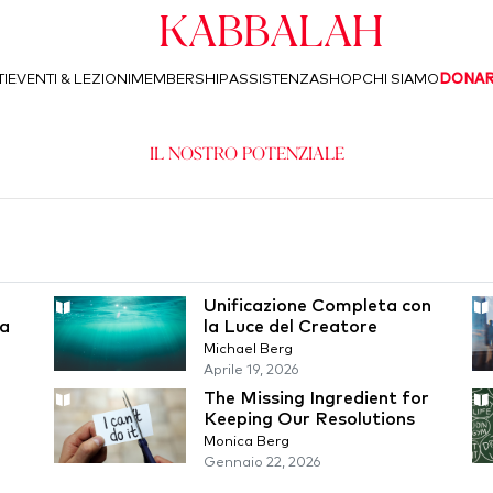
Kabbalah
I
EVENTI & LEZIONI
MEMBERSHIP
ASSISTENZA
SHOP
CHI SIAMO
DONA
Il nostro Potenziale
Unificazione Completa con
ma
la Luce del Creatore
Michael Berg
Aprile 19, 2026
The Missing Ingredient for
Keeping Our Resolutions
Monica Berg
Gennaio 22, 2026