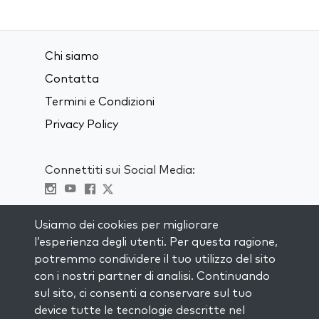
Chi siamo
Contatta
Termini e Condizioni
Privacy Policy
Connettiti sui Social Media:
Visit kabbalah master classes
Usiamo dei cookies per migliorare
l’esperienza degli utenti. Per questa ragione,
RIMANI AGGIORNATO
potremmo condividere il tuo utilizzo del sito
Iscriviti alla nostra mailing list e ricevi
con i nostri partner di analisi. Continuando
ispirazione ogni settimana nella tua
sul sito, ci consenti a conservare sul tuo
casella di posta.
device tutte le tecnologie descritte nel