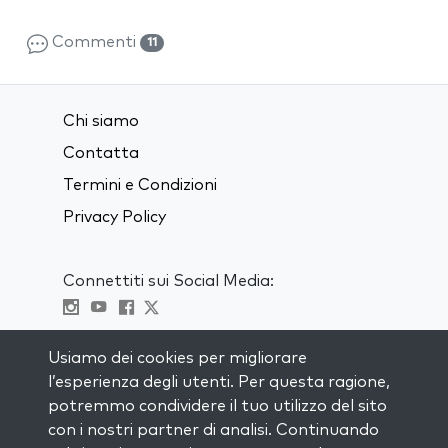
Commenti
11
Chi siamo
Contatta
Termini e Condizioni
Privacy Policy
Connettiti sui Social Media:
Visit kabbalah master classes
Usiamo dei cookies per migliorare
l’esperienza degli utenti. Per questa ragione,
RIMANI AGGIORNATO
potremmo condividere il tuo utilizzo del sito
Iscriviti alla nostra mailing list e ricevi
con i nostri partner di analisi. Continuando