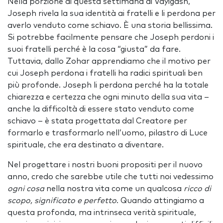
Nella porzione di questa settimana di Vayigash,
Joseph rivela la sua identità ai fratelli e li perdona per
averlo venduto come schiavo. È una storia bellissima.
Si potrebbe facilmente pensare che Joseph perdoni i
suoi fratelli perché è la cosa “giusta” da fare.
Tuttavia, dallo Zohar apprendiamo che il motivo per
cui Joseph perdona i fratelli ha radici spirituali ben
più profonde. Joseph li perdona perché ha la totale
chiarezza e certezza che ogni minuto della sua vita –
anche la difficoltà di essere stato venduto come
schiavo – è stata progettata dal Creatore per
formarlo e trasformarlo nell’uomo, pilastro di Luce
spirituale, che era destinato a diventare.
Nel progettare i nostri buoni propositi per il nuovo
anno, credo che sarebbe utile che tutti noi vedessimo
ogni cosa
nella nostra vita come un qualcosa
ricco di
scopo, significato e perfetto
. Quando attingiamo a
questa profonda, ma intrinseca verità spirituale,