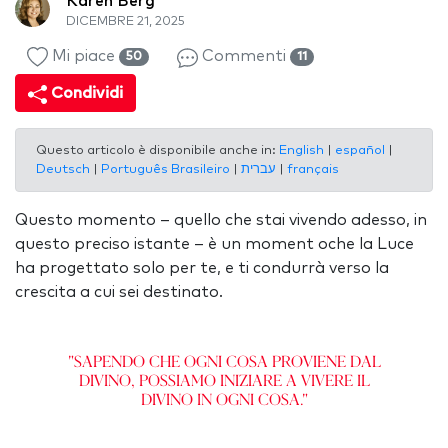
Karen Berg
DICEMBRE 21, 2025
Mi piace
Commenti
50
11
Condividi
Questo articolo è disponibile anche in:
English
|
español
|
Deutsch
|
Português Brasileiro
|
עברית
|
français
Questo momento – quello che stai vivendo adesso, in
questo preciso istante – è un moment oche la Luce
ha progettato solo per te, e ti condurrà verso la
crescita a cui sei destinato.
"Sapendo che ogni cosa proviene dal
Divino, possiamo iniziare a vivere il
Divino in ogni cosa."