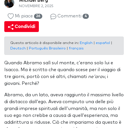
Michael Berg
NOVEMBRE 2, 2025
Mi piace
Commenti
26
4
Condividi
Questo articolo è disponibile anche in:
English
|
español
|
Deutsch
|
Português Brasileiro
|
français
Quando Abramo salì sul monte, c'erano solo lui e
Isacco. Ma è scritto che quando scese per il viaggio di
tre giorni, portò con sé altri, chiamati
ne'arav
, i
giovani. Perché?
Abramo, da un lato, aveva raggiunto il massimo livello
di distacco dall'ego. Aveva compiuto una delle più
grandi imprese spirituali dell'umanità, ma non solo il
suo ego non crebbe a causa di quell'esperienza, ma
addirittura si ridusse. Ciò che impariamo da questo è