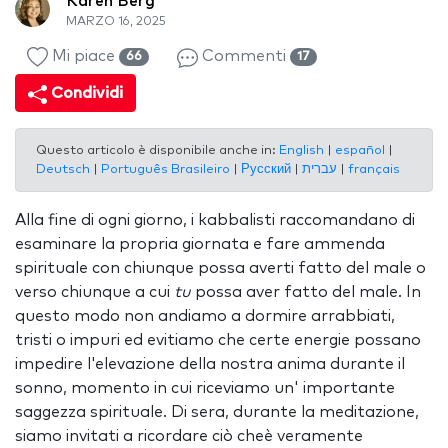
Karen Berg
MARZO 16, 2025
Mi piace
Commenti
66
17
Condividi
Questo articolo è disponibile anche in:
English
|
español
|
Deutsch
|
Português Brasileiro
|
Русский
|
עברית
|
français
Alla fine di ogni giorno, i kabbalisti raccomandano di
esaminare la propria giornata e fare ammenda
spirituale con chiunque possa averti fatto del male o
verso chiunque a cui
tu
possa aver fatto del male. In
questo modo non andiamo a dormire arrabbiati,
tristi o impuri ed evitiamo che certe energie possano
impedire l'elevazione della nostra anima durante il
sonno, momento in cui riceviamo un' importante
saggezza spirituale. Di sera, durante la meditazione,
siamo invitati a ricordare ciò cheè veramente