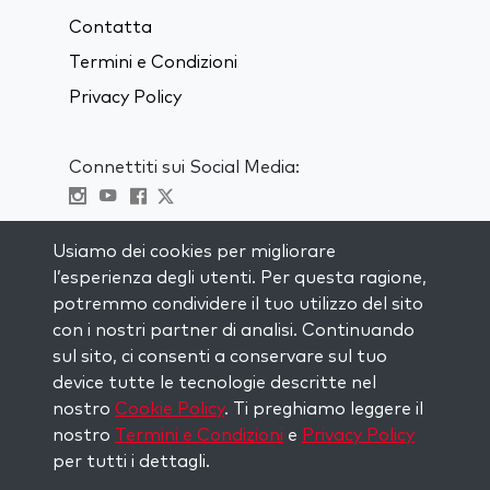
Contatta
Termini e Condizioni
Privacy Policy
Connettiti sui Social Media:
Visit kabbalah master classes
Usiamo dei cookies per migliorare
l’esperienza degli utenti. Per questa ragione,
RIMANI AGGIORNATO
potremmo condividere il tuo utilizzo del sito
Iscriviti alla nostra mailing list e ricevi
con i nostri partner di analisi. Continuando
ispirazione ogni settimana nella tua
sul sito, ci consenti a conservare sul tuo
casella di posta.
device tutte le tecnologie descritte nel
nostro
Cookie Policy
. Ti preghiamo leggere il
Iscriviti
nostro
Termini e Condizioni
e
Privacy Policy
per tutti i dettagli.
Copyright © 2026 The Kabbalah Centre. All rights