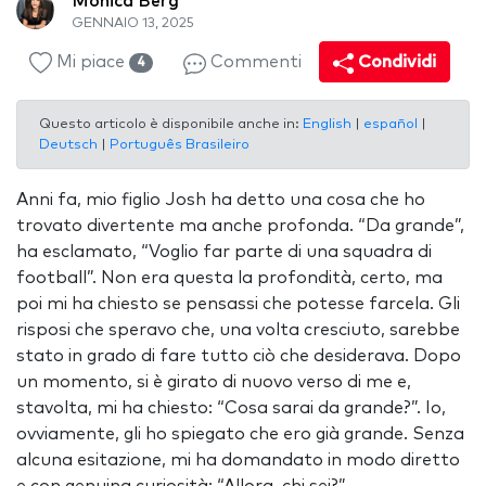
Monica Berg
GENNAIO 13, 2025
Mi piace
Commenti
Condividi
4
Questo articolo è disponibile anche in:
English
|
español
|
Deutsch
|
Português Brasileiro
Anni fa, mio figlio Josh ha detto una cosa che ho
trovato divertente ma anche profonda. “Da grande”,
ha esclamato, “Voglio far parte di una squadra di
football”. Non era questa la profondità, certo, ma
poi mi ha chiesto se pensassi che potesse farcela. Gli
risposi che speravo che, una volta cresciuto, sarebbe
stato in grado di fare tutto ciò che desiderava. Dopo
un momento, si è girato di nuovo verso di me e,
stavolta, mi ha chiesto: “Cosa sarai da grande?”. Io,
ovviamente, gli ho spiegato che ero già grande. Senza
alcuna esitazione, mi ha domandato in modo diretto