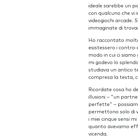
ideale sarebbe un p
con qualcuno che vi i
videogiochi arcade. S
immaginate di trovar
Ho raccontato molte 
esistessero i contro-
modo in cui ci siamo 
mi godevo lo splendore
studiava un antico t
compresa la testa, 
Ricordate cosa ho de
illusioni – "un partn
perfette" – possiamo 
permettono solo di v
i miei cinque sensi m
quanto avevamo effe
vicenda.