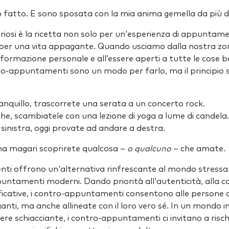
o fatto. E sono sposata con la mia anima gemella da più di
riosi è la ricetta non solo per un'esperienza di appuntam
per una vita appagante. Quando usciamo dalla nostra zo
formazione personale e all’essere aperti a tutte le cose be
ntro-appuntamenti sono un modo per farlo, ma il principio s
tranquillo, trascorrete una serata a un concerto rock.
he, scambiatele con una lezione di yoga a lume di candela.
 sinistra, oggi provate ad andare a destra.
ma magari scoprirete qualcosa –
o qualcuno
– che amate.
ti offrono un'alternativa rinfrescante al mondo stressa
ppuntamenti moderni. Dando priorità all'autenticità, alla c
ificative, i contro-appuntamenti consentono alle persone d
ti, ma anche allineate con il loro vero sé. In un mondo in
re schiacciante, i contro-appuntamenti ci invitano a risch