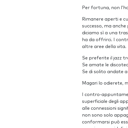
Per fortuna, non l’h
Rimanere aperti e cu
successo, ma anche 
diciamo sì a una tras
ha da offrirci. I co
altre aree della vita.
Se preferite il jazz 
Se amate le discotec
Se di solito andate a
Magari lo odierete, 
I contro-appuntamen
superficiale degli a
alle connessioni sign
non sono solo appagan
conformarsi può esse