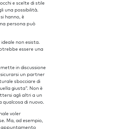
cchi e scelte di stile
i una possibilità.
 si hanno, è
suna persona può
 ideale non esista.
potrebbe essere una
mette in discussione
sicurarsi un partner
turale sbocciare di
ella giusta". Non è
rsi agli altri a un
 a qualcosa di nuovo.
male voler
se. Ma, ad esempio,
tro appuntamento