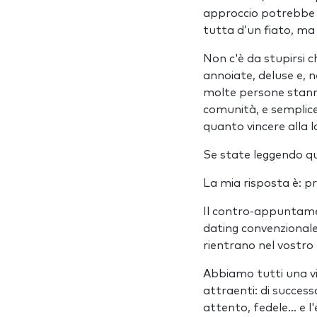
approccio potrebbe f
tutta d’un fiato, ma
Non c'è da stupirsi 
annoiate, deluse e, n
molte persone stanno
comunità, e semplic
quanto vincere alla l
Se state leggendo que
La mia risposta è: 
Il contro-appuntame
dating convenzionale
rientrano nel vostro 
Abbiamo tutti una vis
attraenti: di success
attento, fedele... e 