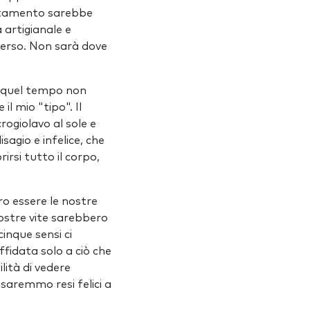
untamento sarebbe
 artigianale e
overso. Non sarà dove
a quel tempo non
l mio "tipo". Il
rogiolavo al sole e
sagio e infelice, che
rsi tutto il corpo,
o essere le nostre
 nostre vite sarebbero
cinque sensi ci
fidata solo a ciò che
lità di vedere
aremmo resi felici a