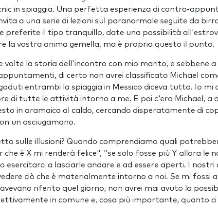
icnic in spiaggia. Una perfetta esperienza di contro-app
nvita a una serie di lezioni sul paranormale seguite da birra
e preferite il tipo tranquillo, date una possibilità all'estr
e la vostra anima gemella, ma è proprio questo il punto.
volte la storia dell'incontro con mio marito, e sebbene 
appuntamenti, di certo non avrei classificato Michael come i
goduti entrambi la spiaggia in Messico diceva tutto. Io mi c
 di tutte le attività intorno a me. E poi c'era Michael, a di
esto in aramaico al caldo, cercando disperatamente di copri
con un asciugamano.
tto sulle illusioni? Quando comprendiamo quali potrebber
er che è X mi renderà felice", "se solo fosse più Y allora le
esercitarci a lasciarle andare e ad essere aperti. I nostri 
edere ciò che è materialmente intorno a noi. Se mi fossi af
i avevano riferito quel giorno, non avrei mai avuto la possibi
ttivamente in comune e, cosa più importante, quanto ci s