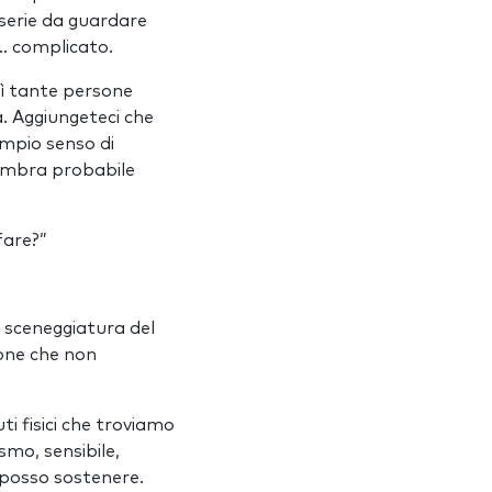
serie da guardare
.… complicato.
sì tante persone
a. Aggiungeteci che
mpio senso di
mbra probabile
fare?”
 sceneggiatura del
sone che non
ti fisici che troviamo
smo, sensibile,
e posso sostenere.