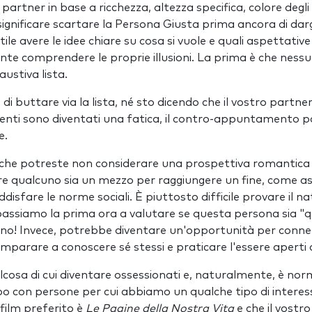
 partner in base a ricchezza, altezza specifica, colore degli o
gnificare scartare la Persona Giusta prima ancora di dargl
le avere le idee chiare su cosa si vuole e quali aspettative
te comprendere le proprie illusioni. La prima è che nes
ustiva lista.
di buttare via la lista, né sto dicendo che il vostro partner
enti sono diventati una fatica, il contro-appuntamento 
e.
 che potreste non considerare una prospettiva romantica 
re qualcuno sia un mezzo per raggiungere un fine, come as
disfare le norme sociali. È piuttosto difficile provare il na
ssiamo la prima ora a valutare se questa persona sia "qu
no! Invece, potrebbe diventare un'opportunità per connette
 imparare a conoscere sé stessi e praticare l'essere aperti
cosa di cui diventare ossessionati e, naturalmente, è nor
o con persone per cui abbiamo un qualche tipo di interes
 film preferito è
Le Pagine della Nostra Vita
e che il vos