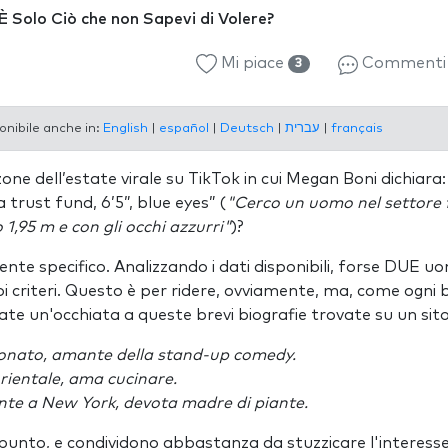
È Solo Ciò che non Sapevi di Volere?
Mi piace
Comment
3
onibile anche in:
English
|
español
|
Deutsch
|
עברית
|
français
one dell’estate virale su TikTok in cui Megan Boni dichiara:
 trust fund, 6’5”, blue eyes” (
"Cerco un uomo nel settore 
 1,95 m e con gli occhi azzurri"
)?
te specifico. Analizzando i dati disponibili, forse DUE uom
uoi criteri. Questo è per ridere, ovviamente, ma, come og
ate un'occhiata a queste brevi biografie trovate su un sito 
sionato, amante della stand-up comedy.
orientale, ama cucinare.
nte a New York, devota madre di piante.
l punto, e condividono abbastanza da stuzzicare l'interess