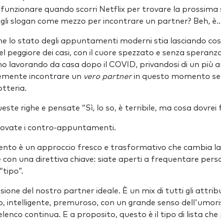
unzionare quando scorri Netflix per trovare la prossima 
 gli slogan come mezzo per incontrare un partner? Beh, è
che lo stato degli appuntamenti moderni stia lasciando co
el peggiore dei casi, con il cuore spezzato e senza speranz
 lavorando da casa dopo il COVID, privandosi di un più a
emente incontrare un
vero partner
in questo momento se
otteria.
ste righe e pensate “Sì, lo so, è terribile, ma cosa dovrei 
provate i contro-appuntamenti.
nto è un approccio fresco e trasformativo che cambia la
 con una direttiva chiave: siate aperti a frequentare per
“tipo”.
ione del nostro partner ideale. È un mix di tutti gli attribu
o, intelligente, premuroso, con un grande senso dell'umori
l'elenco continua. E a proposito, questo è il tipo di lista ch