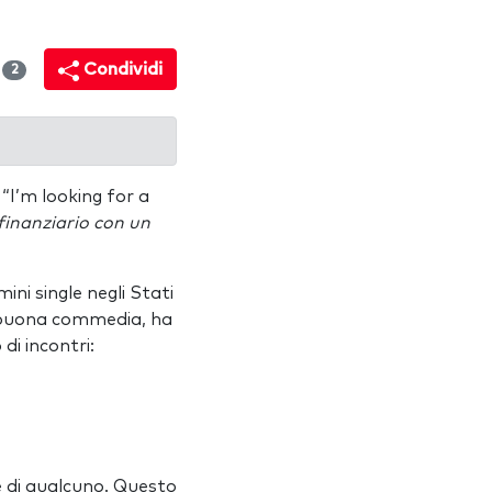
i
Condividi
2
 “I’m looking for a
finanziario con un
ini single negli Stati
ni buona commedia, ha
di incontri:
e di qualcuno. Questo