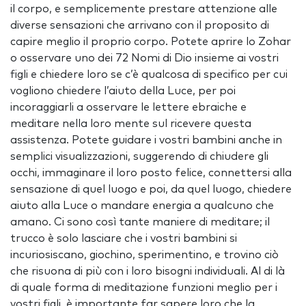
il corpo, e semplicemente prestare attenzione alle
diverse sensazioni che arrivano con il proposito di
capire meglio il proprio corpo. Potete aprire lo Zohar
o osservare uno dei 72 Nomi di Dio insieme ai vostri
figli e chiedere loro se c’è qualcosa di specifico per cui
vogliono chiedere l’aiuto della Luce, per poi
incoraggiarli a osservare le lettere ebraiche e
meditare nella loro mente sul ricevere questa
assistenza. Potete guidare i vostri bambini anche in
semplici visualizzazioni, suggerendo di chiudere gli
occhi, immaginare il loro posto felice, connettersi alla
sensazione di quel luogo e poi, da quel luogo, chiedere
aiuto alla Luce o mandare energia a qualcuno che
amano. Ci sono così tante maniere di meditare; il
trucco è solo lasciare che i vostri bambini si
incuriosiscano, giochino, sperimentino, e trovino ciò
che risuona di più con i loro bisogni individuali. Al di là
di quale forma di meditazione funzioni meglio per i
vostri figli, è importante far sapere loro che la