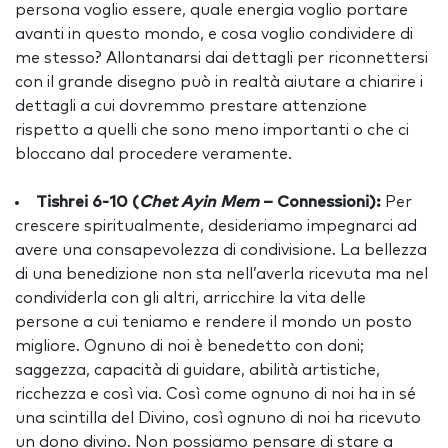
persona voglio essere, quale energia voglio portare
avanti in questo mondo, e cosa voglio condividere di
me stesso? Allontanarsi dai dettagli per riconnettersi
con il grande disegno può in realtà aiutare a chiarire i
dettagli a cui dovremmo prestare attenzione
rispetto a quelli che sono meno importanti o che ci
bloccano dal procedere veramente.
Tishrei 6-10 (
Chet Ayin Mem
– Connessioni):
Per
crescere spiritualmente, desideriamo impegnarci ad
avere una consapevolezza di condivisione. La bellezza
di una benedizione non sta nell’averla ricevuta ma nel
condividerla con gli altri, arricchire la vita delle
persone a cui teniamo e rendere il mondo un posto
migliore. Ognuno di noi è benedetto con doni;
saggezza, capacità di guidare, abilità artistiche,
ricchezza e così via. Così come ognuno di noi ha in sé
una scintilla del Divino, così ognuno di noi ha ricevuto
un dono divino. Non possiamo pensare di stare a