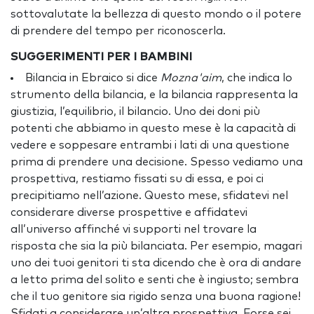
sottovalutate la bellezza di questo mondo o il potere
di prendere del tempo per riconoscerla.
SUGGERIMENTI PER I BAMBINI
Bilancia in Ebraico si dice
Mozna'aim
, che indica lo
strumento della bilancia, e la bilancia rappresenta la
giustizia, l’equilibrio, il bilancio. Uno dei doni più
potenti che abbiamo in questo mese è la capacità di
vedere e soppesare entrambi i lati di una questione
prima di prendere una decisione. Spesso vediamo una
prospettiva, restiamo fissati su di essa, e poi ci
precipitiamo nell’azione. Questo mese, sfidatevi nel
considerare diverse prospettive e affidatevi
all’universo affinché vi supporti nel trovare la
risposta che sia la più bilanciata. Per esempio, magari
uno dei tuoi genitori ti sta dicendo che è ora di andare
a letto prima del solito e senti che è ingiusto; sembra
che il tuo genitore sia rigido senza una buona ragione!
Sfidati a considerare un’altra prospettiva. Forse sei