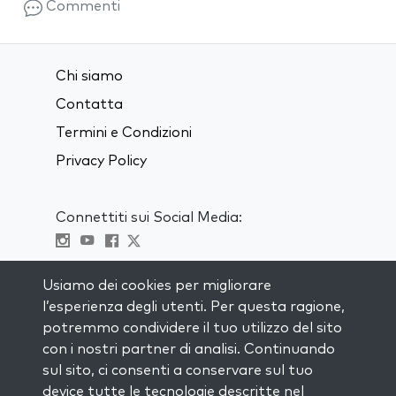
Commenti
Chi siamo
Contatta
Termini e Condizioni
Privacy Policy
Connettiti sui Social Media:
Visit kabbalah master classes
Usiamo dei cookies per migliorare
l’esperienza degli utenti. Per questa ragione,
RIMANI AGGIORNATO
potremmo condividere il tuo utilizzo del sito
Iscriviti alla nostra mailing list e ricevi
con i nostri partner di analisi. Continuando
ispirazione ogni settimana nella tua
sul sito, ci consenti a conservare sul tuo
casella di posta.
device tutte le tecnologie descritte nel