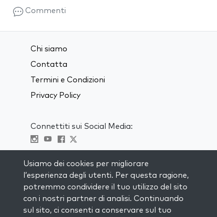
Commenti
Chi siamo
Contatta
Termini e Condizioni
Privacy Policy
Connettiti sui Social Media:
Visit kabbalah master classes
Usiamo dei cookies per migliorare
l’esperienza degli utenti. Per questa ragione,
RIMANI AGGIORNATO
potremmo condividere il tuo utilizzo del sito
Iscriviti alla nostra mailing list e ricevi
con i nostri partner di analisi. Continuando
ispirazione ogni settimana nella tua
sul sito, ci consenti a conservare sul tuo