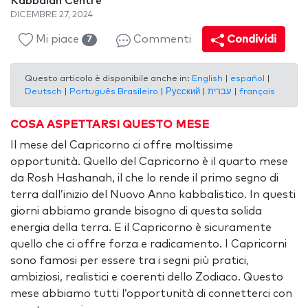
Kabbalah Centre
DICEMBRE 27, 2024
Mi piace
Commenti
Condividi
7
Questo articolo è disponibile anche in:
English
|
español
|
Deutsch
|
Português Brasileiro
|
Русский
|
עברית
|
français
COSA ASPETTARSI QUESTO MESE
Il mese del Capricorno ci offre moltissime
opportunità. Quello del Capricorno è il quarto mese
da Rosh Hashanah, il che lo rende il primo segno di
terra dall’inizio del Nuovo Anno kabbalistico. In questi
giorni abbiamo grande bisogno di questa solida
energia della terra. E il Capricorno è sicuramente
quello che ci offre forza e radicamento. I Capricorni
sono famosi per essere tra i segni più pratici,
ambiziosi, realistici e coerenti dello Zodiaco. Questo
mese abbiamo tutti l’opportunità di connetterci con