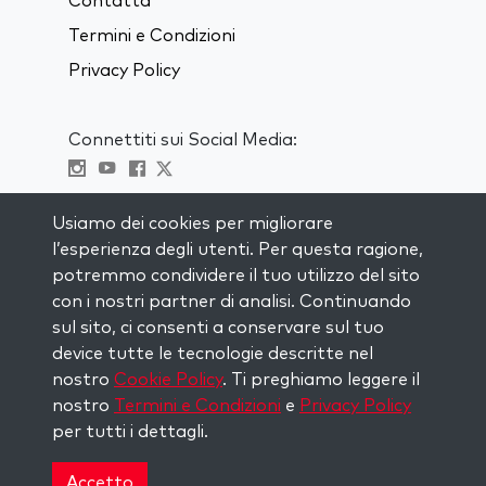
Contatta
Termini e Condizioni
Privacy Policy
Connettiti sui Social Media:
Visit kabbalah master classes
Usiamo dei cookies per migliorare
l’esperienza degli utenti. Per questa ragione,
RIMANI AGGIORNATO
potremmo condividere il tuo utilizzo del sito
Iscriviti alla nostra mailing list e ricevi
con i nostri partner di analisi. Continuando
ispirazione ogni settimana nella tua
sul sito, ci consenti a conservare sul tuo
casella di posta.
device tutte le tecnologie descritte nel
nostro
Cookie Policy
. Ti preghiamo leggere il
Iscriviti
nostro
Termini e Condizioni
e
Privacy Policy
per tutti i dettagli.
Copyright © 2026 The Kabbalah Centre. All rights
reserved.
Accetto