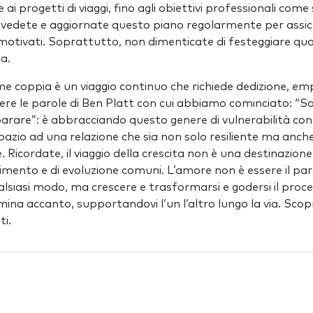
e ai progetti di viaggi, fino agli obiettivi professionali come 
 Rivedete e aggiornate questo piano regolarmente per assicu
 motivati. Soprattutto, non dimenticate di festeggiare qua
sa.
e coppia è un viaggio continuo che richiede dedizione, emp
dere le parole di Ben Platt con cui abbiamo cominciato: “
rare”: è abbracciando questo genere di vulnerabilità con 
pazio ad una relazione che sia non solo resiliente ma an
e. Ricordate, il viaggio della crescita non è una destinazio
mento e di evoluzione comuni. L’amore non è essere il pa
alsiasi modo, ma crescere e trasformarsi e godersi il proc
na accanto, supportandovi l’un l’altro lungo la via. Scopr
ti.