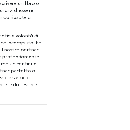
scrivere un libro o
rarvi di essere
ndo riuscite a
atia e volontà di
Sono incompiuto, ho
il nostro partner
che profondamente
ne ma un continuo
rtner perfetto o
esso insieme a
irete di crescere