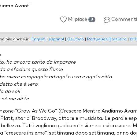
diamo Avanti
Mi piace
Comment
8
onibile anche in:
English
|
español
|
Deutsch
|
Português Brasileiro
|
o
o, ho ancora tanto da imparare
da a sfociare questo fiume
be avere compagnia ad ogni curva e ogni svolta
 detto che è vero
lo da soli
 né me né te
anzone “Grow As We Go” (Crescere Mentre Andiamo Avanti)
Platt, star di Broadway, attore e musicista. Le parole e
bellezza. Tutti vogliono qualcuno insieme a cui crescere. M
 a “crescere insieme”, settimana dopo settimana, anno d