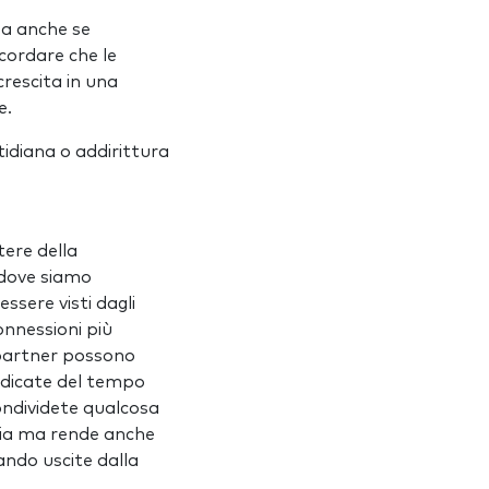
Ma anche se
icordare che le
crescita in una
e.
tidiana o addirittura
tere della
 dove siamo
ssere visti dagli
onnessioni più
i partner possono
Dedicate del tempo
condividete qualcosa
cia ma rende anche
ando uscite dalla