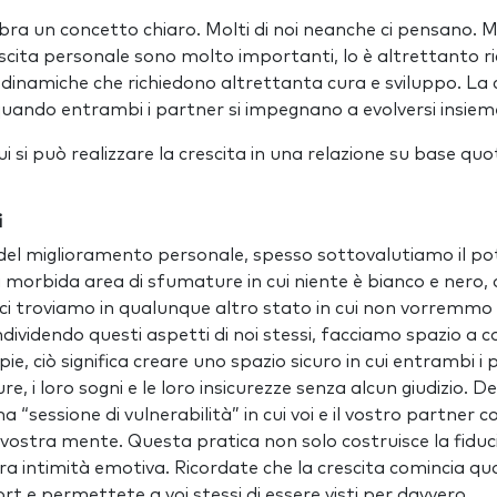
bra un concetto chiaro. Molti di noi neanche ci pensano. 
crescita personale sono molto importanti, lo è altrettanto r
 dinamiche che richiedono altrettanta cura e sviluppo. La 
a quando entrambi i partner si impegnano a evolversi insiem
ui si può realizzare la crescita in una relazione su base quo
i
 del miglioramento personale, spesso sottovalutiamo il po
la morbida area di sfumature in cui niente è bianco e nero,
o ci troviamo in qualunque altro stato in cui non vorremmo e
ndividendo questi aspetti di noi stessi, facciamo spazio a c
ie, ciò significa creare uno spazio sicuro in cui entrambi 
re, i loro sogni e le loro insicurezze senza alcun giudizio. 
 “sessione di vulnerabilità” in cui voi e il vostro partner 
 vostra mente. Questa pratica non solo costruisce la fidu
ra intimità emotiva. Ricordate che la crescita comincia qu
t e permettete a voi stessi di essere visti per davvero.