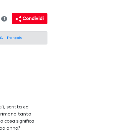
i
Condividi
1
עברית
|
français
, scritta ed
sprimono tanta
a cosa significa
opo anno?