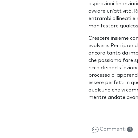
aspirazioni finanziari
avviare un’attività.
entrambi allineati e
manifestare qualco
Crescere insieme com
evolvere. Per ripren
ancora tanto da impa
che possiamo fare s
ricca di soddisfazion
processo di apprendi
essere perfetti in qu
qualcuno che vi cammi
mentre andate avan
Commenti
1