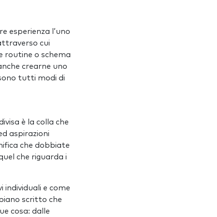
re esperienza l’uno
attraverso cui
ue routine o schema
o anche crearne uno
ono tutti modi di
visa è la colla che
ed aspirazioni
nifica che dobbiate
uel che riguarda i
i individuali e come
piano scritto che
que cosa: dalle