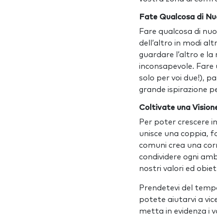
Fate Qualcosa di Nu
Fare qualcosa di nuo
dell’altro in modi al
guardare l’altro e l
inconsapevole. Fare u
solo per voi due!), 
grande ispirazione p
Coltivate una Vision
Per poter crescere in
unisce una coppia, fo
comuni crea una corn
condividere ogni amb
nostri valori ed obie
Prendetevi del tempo 
potete aiutarvi a vic
metta in evidenza i v