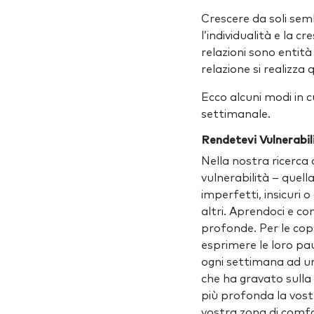
Crescere da soli sem
l’individualità e la 
relazioni sono entità
relazione si realizz
Ecco alcuni modi in c
settimanale.
Rendetevi Vulnerabil
Nella nostra ricerca
vulnerabilità – quel
imperfetti, insicuri 
altri. Aprendoci e co
profonde. Per le copp
esprimere le loro pau
ogni settimana ad una
che ha gravato sulla
più profonda la vost
vostra zona di comfor