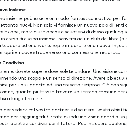
ovo Insieme
vo insieme può essere un modo fantastico e attivo per fa
trettanto nuovi. Non solo vi fornisce un nuovo paio di lenti 
a relazione, ma vi aiuta anche a scuotervi di dosso qualunq
n corso di cucina insieme, iscriversi ad un club del libro (
partecipare ad uno workshop o imparare una nuova lingua s
er aprire nuove strade verso una connessione reciproca.
e Condivisa
sieme, dovete sapere dove volete andare. Una visione condi
rnendo uno scopo e un senso di direzione. Avere obiettivi 
ice per un supporto ed una crescita reciproci. Ciò non sig
izione, quanto piuttosto trovare un terreno comune per q
ttivi a lungo termine.
per sedervi col vostro partner e discutere i vostri obiettiv
enda per raggiungerli. Create quindi una vision board o un 
ostri obiettivi condivisi per il futuro. Può includere qualun