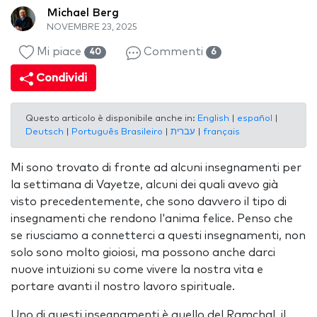
Michael Berg
NOVEMBRE 23, 2025
Mi piace
Commenti
40
6
Condividi
Questo articolo è disponibile anche in:
English
|
español
|
Deutsch
|
Português Brasileiro
|
עברית
|
français
Mi sono trovato di fronte ad alcuni insegnamenti per
la settimana di Vayetze, alcuni dei quali avevo già
visto precedentemente, che sono davvero il tipo di
insegnamenti che rendono l'anima felice. Penso che
se riusciamo a connetterci a questi insegnamenti, non
solo sono molto gioiosi, ma possono anche darci
nuove intuizioni su come vivere la nostra vita e
portare avanti il nostro lavoro spirituale.
Uno di questi insegnamenti è quello del Ramchal, il