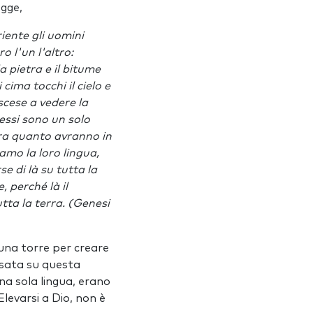
egge,
iente gli uomini
o l'un l'altro:
a pietra e il bitume
cima tocchi il cielo e
scese a vedere la
 essi sono un solo
 ora quanto avranno in
mo la loro lingua,
e di là su tutta la
, perché là il
utta la terra. (Genesi
 una torre per creare
asata su questa
na sola lingua, erano
Elevarsi a Dio, non è