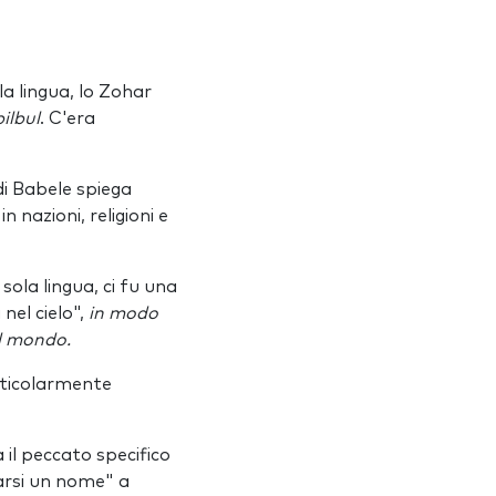
a lingua, lo Zohar
bilbul
. C'era
 di Babele spiega
n nazioni, religioni e
sola lingua, ci fu una
nel cielo",
in modo
il mondo.
articolarmente
il peccato specifico
farsi un nome" a