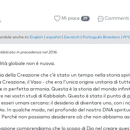
Mi piace
Comment
29
4
onibile anche in:
English
|
español
|
Deutsch
|
Português Brasileiro
|
bblicato in precedenza nel 2016.
alità globale non è nuova.
 della Creazione che c'è stato un tempo nella storia spirit
 Creazione, il Vaso - che era l'unica origine unitaria di tutt
e in perfetta armonia. Questa è la storia del mondo infini
nei vostri studi di Kabbalah. Questo è stato il punto di pa
i esseri umani cercano: il desiderio di diventare uno, con i n
io. In qualche modo, nel profondo del nostro DNA spiritu
e. Perché non possiamo desiderare ciò che non abbiamo a
reazione comprendiamo che lo scopo di Dio nel creare que