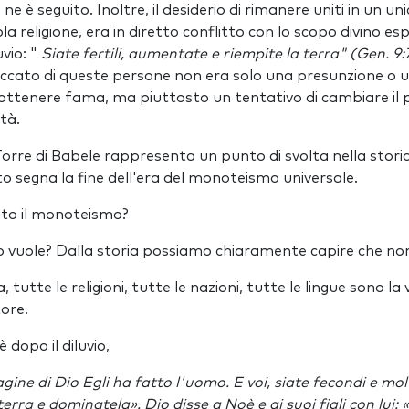
 ne è seguito. Inoltre, il desiderio di rimanere uniti in un 
la religione, era in diretto conflitto con lo scopo divino e
uvio: "
Siate fertili, aumentate e riempite la terra" (Gen. 9:
peccato di queste persone non era solo una presunzione o un
 e ottenere fama, ma piuttosto un tentativo di cambiare il
tà.
Torre di Babele rappresenta un punto di svolta nella stori
to segna la fine dell'era del monoteismo universale.
to il monoteismo?
 vuole? Dalla storia possiamo chiaramente capire che non
, tutte le religioni, tutte le nazioni, tutte le lingue sono la
ore.
dopo il diluvio,
ne di Dio Egli ha fatto l'uomo. E voi, siate fecondi e molti
erra e dominatela». Dio disse a Noè e ai suoi figli con lui