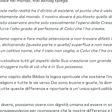
 pace nel mondo, Rav Ashlag spiega:
iste nella realtà ha il diritto di esistere, al punto che è vie
etamente dal mondo. Il nostro dovere è piuttosto quello di 
sta osservare anche solo casualmente l'opera della Creazi
rre l'alto grado di perfezione di Colui che l'ha creata.
amo capire e fare molta attenzione a non trovare difetti 
, dichiarando [questa parte o quella] superflua e non nece
un cattivo nome, che il cielo non voglia, a Colui che l'ha cr
custodisce tutti gli aspetti della Sua creazione con grand
struggere nulla di ciò che è in Suo possesso.
mo capito dalla Bibbia la logica spirituale che sostiene l’i
religioni e tutte le vie verso Dio sono buone e giuste, la 
tte queste differenze e riportarle a un'unica spiritualità
 diversi, possiamo vivere con dignità umana ed essere in s
onsapevolezza per riconoscere che le nostre differenze e le