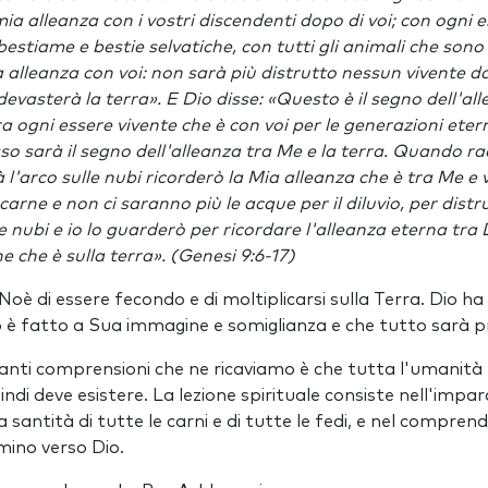
 mia alleanza con i vostri discendenti dopo di voi; con ogni 
, bestiame e bestie selvatiche, con tutti gli animali che sono 
a alleanza con voi: non sarà più distrutto nessun vivente da
o devasterà la terra». E Dio disse: «Questo è il segno dell'a
ra ogni essere vivente che è con voi per le generazioni eter
sso sarà il segno dell'alleanza tra Me e la terra. Quando ra
 l'arco sulle nubi ricorderò la Mia alleanza che è tra Me e 
 carne e non ci saranno più le acque per il diluvio, per dist
e nubi e io lo guarderò per ricordare l'alleanza eterna tra 
ne che è sulla terra». (Genesi 9:6-17)
Noè di essere fecondo e di moltiplicarsi sulla Terra. Dio ha
 è fatto a Sua immagine e somiglianza e che tutto sarà p
anti comprensioni che ne ricaviamo è che tutta l'umanità 
ndi deve esistere. La lezione spirituale consiste nell'impa
la santità di tutte le carni e di tutte le fedi, e nel compren
ino verso Dio.