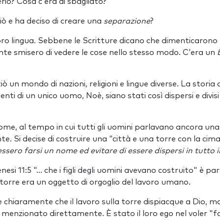
rio? Cosa c'era di sbagliato?
iò e ha deciso di creare una
separazione
?
oro lingua. Sebbene le Scritture dicano che dimenticarono l
te smisero di vedere le cose nello stesso modo. C'era un
ò un mondo di nazioni, religioni e lingue diverse. La storia
nti di un unico uomo, Noè, siano stati così dispersi e divisi i
me, al tempo in cui tutti gli uomini parlavano ancora una 
te. Si decise di costruire una "città e una torre con la cima 
essero farsi un nome ed evitare di essere dispersi in tutto 
esi 11:5 "... che i figli degli uomini avevano costruito" è p
 torre era un oggetto di orgoglio del lavoro umano.
chiaramente che il lavoro sulla torre dispiacque a Dio, ma 
è menzionato direttamente. È stato il loro ego nel voler "