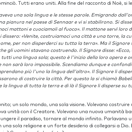
ominciò. Tutti erano uniti. Alla fine del racconto di Noè, si l
aveva una sola lingua e le stesse parole. Emigrando dall'or
a pianura nel paese di Sennaar e vi si stabilirono. Si disser
oci mattoni e cuociamoli al fuoco». Il mattone servì loro d
dissero: «Venite, costruiamoci una città e una torre, la cui 
ome, per non disperderci su tutta la terra». Ma il Signore 
 che gli uomini stavano costruendo. Il Signore disse: «Ecco,
tutti una lingua sola; questo è l'inizio della loro opera e
e non sarà loro impossibile. Scendiamo dunque e confondia
endano più l'uno la lingua dell'altro». Il Signore li dispers
ssarono di costruire la città. Per questo la si chiamò Babele
la lingua di tutta la terra e di là il Signore li disperse su t
unito; un solo mondo, una sola visione. Volevano costruire
ova unità con il Creatore. Volevano una nuova umanità b
iungere il paradiso, tornare al mondo infinito. Parlavano u
una sola religione e un forte desiderio di collegarsi a Dio. 