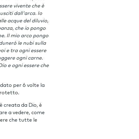
essere vivente che è
usciti dall'arca. Io
lle acque del diluvio,
lleanza, che io pongo
ne. Il mio arco pongo
dunerò le nubi sulla
voi e tra ogni essere
ruggere ogni carne.
Dio e ogni essere che
 dato per 6 volte la
rotetto.
è creata da Dio, è
rare a vedere, come
dere che tutte le