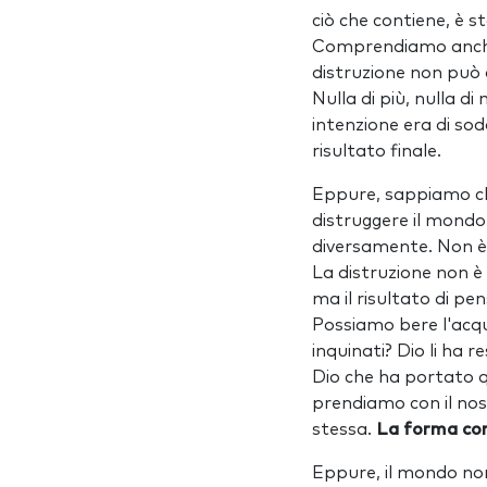
ciò che contiene, è s
Comprendiamo anche c
distruzione non può d
Nulla di più, nulla d
intenzione era di sod
risultato finale.
Eppure, sappiamo che 
distruggere il mondo 
diversamente. Non è 
La distruzione non è
ma il risultato di pe
Possiamo bere l'acqua
inquinati? Dio li ha r
Dio che ha portato qu
prendiamo con il nost
stessa.
La forma con 
Eppure, il mondo non 