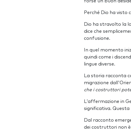
forse un buon deside
Perché Dio ha visto c
Dio ha stravolto la l
dice che semplicemen
confusione.
In quel momento inizi
quindi come i discende
lingue diverse.
La storia racconta co
migrazione dall'Orien
che i costruttori pot
L'affermazione in Gen
significativa. Questa
Dal racconto emerge 
dei costruttori non 