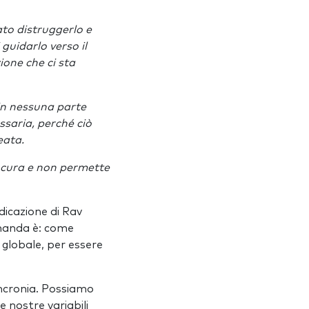
tato distruggerlo e
guidarlo verso il
one che ci sta
in nessuna parte
ssaria, perché ciò
eata.
e cura e non permette
ndicazione di Rav
domanda è: come
 globale, per essere
incronia. Possiamo
 nostre variabili