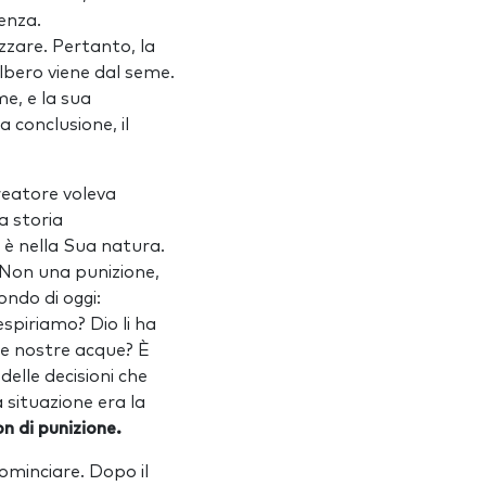
lenza.
zzare. Pertanto, la
albero viene dal seme.
me, e la sua
a conclusione, il
Creatore voleva
a storia
 è nella Sua natura.
. Non una punizione,
ondo di oggi:
espiriamo? Dio li ha
elle nostre acque? È
delle decisioni che
 situazione era la
n di punizione.
cominciare. Dopo il