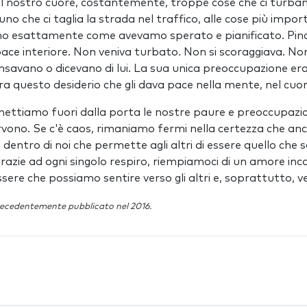
 nostro cuore, costantemente, troppe cose che ci turbano
uno che ci taglia la strada nel traffico, alle cose più import
no esattamente come avevamo sperato e pianificato. Pinc
pace interiore. Non veniva turbato. Non si scoraggiava. Non
pensavano o dicevano di lui. La sua unica preoccupazione er
a questo desiderio che gli dava pace nella mente, nel cuor
ettiamo fuori dalla porta le nostre paure e preoccupazio
servono. Se c'è caos, rimaniamo fermi nella certezza che a
entro di noi che permette agli altri di essere quello che 
azie ad ogni singolo respiro, riempiamoci di un amore inc
ere che possiamo sentire verso gli altri e, soprattutto, ve
recedentemente pubblicato nel 2016.