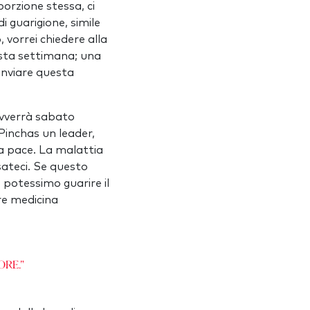
 porzione stessa, ci
i guarigione, simile
 vorrei chiedere alla
esta settimana; una
inviare questa
 avverrà sabato
 Pinchas un leader,
ica pace. La malattia
nsateci. Se questo
 potessimo guarire il
ore medicina
ore."