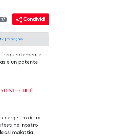
Condividi
17
עברית
|
français
to frequentemente
has è un potente
latente che è
energetico di cui
festi nel nostro
lsiasi malattia