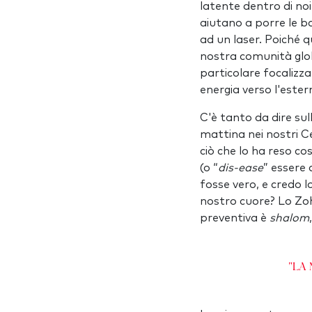
latente dentro di noi,
aiutano a porre le ba
ad un laser. Poiché q
nostra comunità glob
particolare focalizz
energia verso l'ester
C'è tanto da dire sul
mattina nei nostri Ce
ciò che lo ha reso cos
(o “
dis-ease
” essere 
fosse vero, e credo 
nostro cuore? Lo Zoha
preventiva è
shalom
"La 