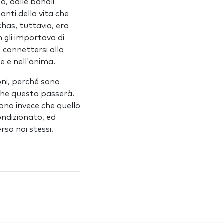
, dalle banali
anti della vita che
has, tuttavia, era
 gli importava di
a connettersi alla
e e nell'anima.
ni, perché sono
nche questo passerà.
sono invece che quello
ondizionato, ed
rso noi stessi.