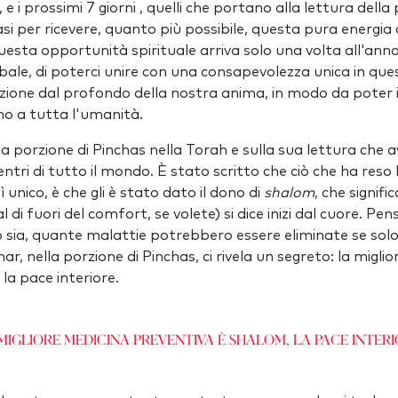
 e i prossimi 7 giorni , quelli che portano alla lettura della
si per ricevere, quanto più possibile, questa pura energia d
uesta opportunità spirituale arriva solo una volta all'anno,
ale, di poterci unire con una consapevolezza unica in qu
azione dal profondo della nostra anima, in modo da poter 
no a tutta l'umanità.
la porzione di Pinchas nella Torah e sulla sua lettura che
ntri di tutto il mondo. È stato scritto che ciò che ha reso
ì unico, è che gli è stato dato il dono di
shalom
, che signif
al di fuori del comfort, se volete) si dice inizi dal cuore. Pe
lo sia, quante malattie potrebbero essere eliminate se solo
r, nella porzione di Pinchas, ci rivela un segreto: la migli
, la pace interiore.
migliore medicina preventiva è shalom, la pace interi