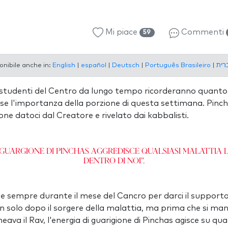
Mi piace
Commenti
59
onibile anche in:
English
|
español
|
Deutsch
|
Português Brasileiro
|
no studenti del Centro da lungo tempo ricorderanno quan
se l'importanza della porzione di questa settimana. Pinc
ne datoci dal Creatore e rivelato dai kabbalisti.
i guargione di Pinchas aggredisce qualsiasi malattia 
dentro di noi".
 sempre durante il mese del Cancro per darci il supporto 
solo dopo il sorgere della malattia, ma prima che si mani
ava il Rav, l'energia di guarigione di Pinchas agisce su qua