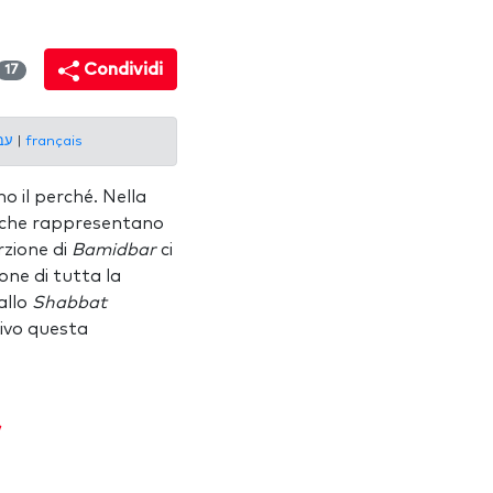
Condividi
17
עברית
|
français
no il perché. Nella
', che rappresentano
rzione di
Bamidbar
ci
one di tutta la
allo
Shabbat
rivo questa
"