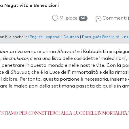
a Negatività e Benedizioni
Mi piace
Commenti
66
onibile anche in:
English
|
español
|
Deutsch
|
Português Brasileiro
|
dbar
arriva sempre prima
Shavuot
e i Kabbalisti ne spiega
e,
Bechukotai
, c'era una lista delle cosiddette 'maledizioni
ò penetrare in questo mondo e nelle nostre vite. Con la po
ce di
Shavuot
, che è la Luce dell'Immortalità e della rimozi
il dolore. Pertanto, questa porzione è necessaria, insieme 
rare le maledizioni della settimana passata da quelle in ar
"Stiamo per connetterci alla Luce dell'Immortalità.