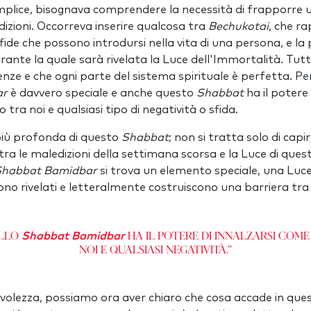
mplice, bisognava comprendere la necessità di frapporre u
dizioni. Occorreva inserire qualcosa tra
Bechukotai
, che r
 sfide che possono introdursi nella vita di una persona, e 
urante la quale sarà rivelata la Luce dell'Immortalità. Tu
nze e che ogni parte del sistema spirituale è perfetta. Pe
ar
è davvero speciale e anche questo
Shabbat
ha il potere
tra noi e qualsiasi tipo di negatività o sfida.
più profonda di questo
Shabbat
; non si tratta solo di capi
tra le maledizioni della settimana scorsa e la Luce di que
Shabbat Bamidbar
si trova un elemento speciale, una Luce 
no rivelati e letteralmente costruiscono una barriera tra n
ello
ha il potere di innalzarsi com
Shabbat Bamidbar
noi e qualsiasi negatività."
olezza, possiamo ora aver chiaro che cosa accade in que