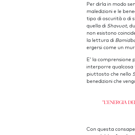
Per dirla in modo se
maledizioni e le bene
tipo di oscurità o di
quella di
Shavuot
, d
non esistono coincide
la lettura di
Bamidb
ergersi come un muro 
E’ la comprensione 
interporre qualcosa 
piuttosto che nello
benedizioni che vengo
"L'energia d
Con questa consapev