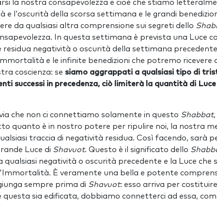
rsi la nostra consapevolezza e cioè che stiamo letteralm
à e l'oscurità della scorsa settimana e le grandi benedizio
ere da qualsiasi altra comprensione sui segreti dello
Shab
nsapevolezza. In questa settimana è prevista una Luce co
residua negatività o oscurità della settimana precedent
'Immortalità e le infinite benedizioni che potremo ricevere
stra coscienza: se
siamo aggrappati a qualsiasi tipo di tri
enti successi in precedenza, ciò limiterà la quantità di Lu
via che non ci connettiamo solamente in questo
Shabbat
to quanto è in nostro potere per ripulire noi, la nostra m
alsiasi traccia di negatività residua. Così facendo, sarà
 grande Luce di
Shavuot
. Questo è il significato dello
Shabb
 qualsiasi negatività o oscurità precedente e la Luce che s
ll'Immortalità. È veramente una bella e potente comprens
giunga sempre prima di
Shavuot
: esso arriva per costituir
 questa sia edificata, dobbiamo connetterci ad essa, comp