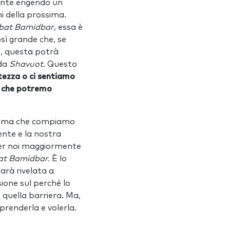
ente erigendo un
ni della prossima.
bat Bamidbar
, essa è
sì grande che, se
e, questa potrà
 da
Shavuot
. Questo
stezza o ci sentiamo
ce che potremo
, ma che compiamo
ente e la nostra
 per noi maggiormente
at Bamidbar.
È lo
arà rivelata a
ione sul perché lo
e quella barriera. Ma,
renderla e volerla.