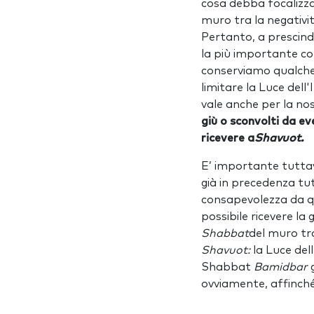
cosa debba focalizza
muro tra la negativit
Pertanto, a prescind
la più importante co
conserviamo qualche 
limitare la Luce dell
vale anche per la no
giù o sconvolti da ev
ricevere a
Shavuot.
E’ importante tutta
già in precedenza tut
consapevolezza da qu
possibile ricevere la
Shabbat
del muro tra
Shavuot:
la Luce de
Shabbat
Bamidbar
ovviamente, affinché