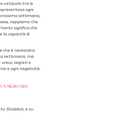
n ostacolo tra le
appresentava ogni
la prossima settimana,
ttavia, sappiamo che
rtanto significa che
 e la capacità di
re che è necessario
sta settimana, ma
unica, segreti e
oi e ogni negatività.
e un muro tra
sto
Shabbat
, e su