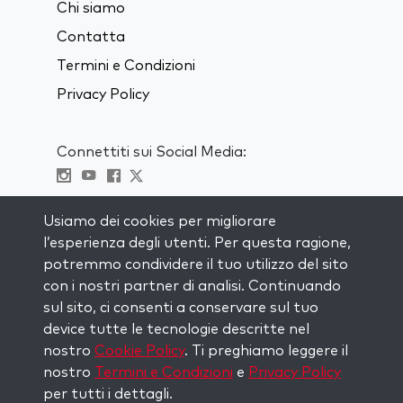
Chi siamo
Contatta
Termini e Condizioni
Privacy Policy
Connettiti sui Social Media:
Visit kabbalah master classes
Usiamo dei cookies per migliorare
l’esperienza degli utenti. Per questa ragione,
RIMANI AGGIORNATO
potremmo condividere il tuo utilizzo del sito
Iscriviti alla nostra mailing list e ricevi
con i nostri partner di analisi. Continuando
ispirazione ogni settimana nella tua
sul sito, ci consenti a conservare sul tuo
casella di posta.
device tutte le tecnologie descritte nel
nostro
Cookie Policy
. Ti preghiamo leggere il
Iscriviti
nostro
Termini e Condizioni
e
Privacy Policy
per tutti i dettagli.