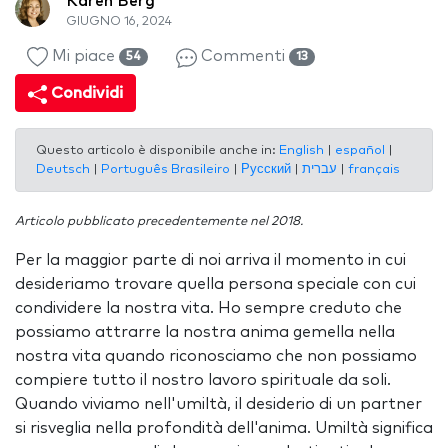
Karen Berg
GIUGNO 16, 2024
Mi piace
Commenti
54
13
Condividi
Questo articolo è disponibile anche in:
English
|
español
|
Deutsch
|
Português Brasileiro
|
Русский
|
עברית
|
français
Articolo pubblicato precedentemente nel 2018.
Per la maggior parte di noi arriva il momento in cui
desideriamo trovare quella persona speciale con cui
condividere la nostra vita. Ho sempre creduto che
possiamo attrarre la nostra anima gemella nella
nostra vita quando riconosciamo che non possiamo
compiere tutto il nostro lavoro spirituale da soli.
Quando viviamo nell'umiltà, il desiderio di un partner
si risveglia nella profondità dell'anima. Umiltà significa