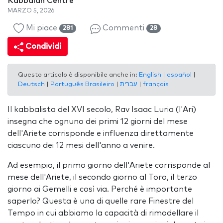
Kabbalah Centre
MARZO 5, 2026
Mi piace
Commenti
281
28
Condividi
Questo articolo è disponibile anche in:
English
|
español
|
Deutsch
|
Português Brasileiro
|
עברית
|
français
Il kabbalista del XVI secolo, Rav Isaac Luria (l'Ari)
insegna che ognuno dei primi 12 giorni del mese
dell'Ariete corrisponde e influenza direttamente
ciascuno dei 12 mesi dell'anno a venire.
Ad esempio, il primo giorno dell'Ariete corrisponde al
mese dell'Ariete, il secondo giorno al Toro, il terzo
giorno ai Gemelli e così via. Perché è importante
saperlo? Questa è una di quelle rare Finestre del
Tempo in cui abbiamo la capacità di rimodellare il