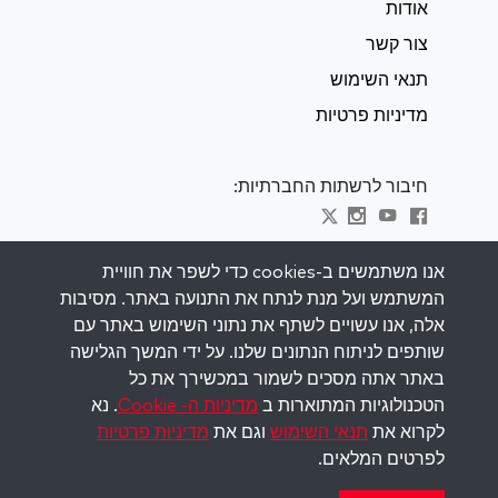
אודות
צור קשר
תנאי השימוש
מדיניות פרטיות
חיבור לרשתות החברתיות:
Visit kabbalah master classes
אנו משתמשים ב-cookies כדי לשפר את חוויית
המשתמש ועל מנת לנתח את התנועה באתר. מסיבות
השאר מעודכן
אלה, אנו עשויים לשתף את נתוני השימוש באתר עם
הירשם לרשימת התפוצה שלנו וקבל השראה
שותפים לניתוח הנתונים שלנו. על ידי המשך הגלישה
שבועית למייל שלך.
באתר אתה מסכים לשמור במכשירך את כל
הטכנולוגיות המתוארות ב
מדיניות ה- Cookie
. נא
הירשם
לקרוא את
תנאי השימוש
וגם את
מדיניות פרטיות
לפרטים המלאים.
Copyright © 2026 The Kabbalah Centre. All rights