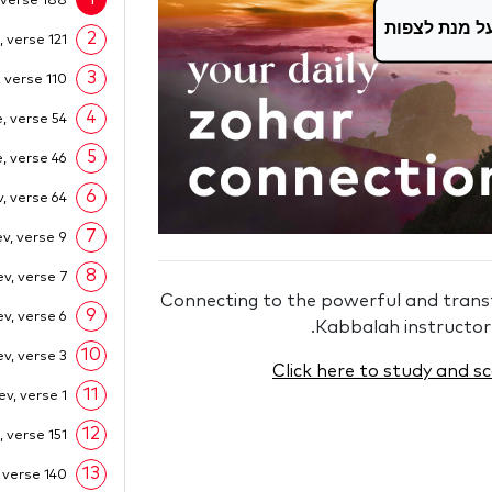
 verse 188
ל מנת לצפות
2
 verse 121
3
 verse 110
4
, verse 54
5
, verse 46
6
, verse 64
7
v, verse 9
8
v, verse 7
Connecting to the powerful and transf
9
v, verse 6
.
Kabbalah instructor
10
v, verse 3
Click here to study and s
11
ev, verse 1
12
 verse 151
13
 verse 140