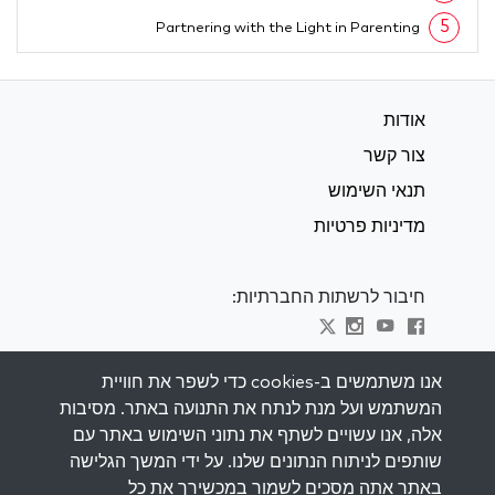
5
Partnering with the Light in Parenting
אודות
צור קשר
תנאי השימוש
מדיניות פרטיות
חיבור לרשתות החברתיות:
Visit kabbalah master classes
אנו משתמשים ב-cookies כדי לשפר את חוויית
המשתמש ועל מנת לנתח את התנועה באתר. מסיבות
השאר מעודכן
אלה, אנו עשויים לשתף את נתוני השימוש באתר עם
הירשם לרשימת התפוצה שלנו וקבל השראה
שותפים לניתוח הנתונים שלנו. על ידי המשך הגלישה
שבועית למייל שלך.
באתר אתה מסכים לשמור במכשירך את כל