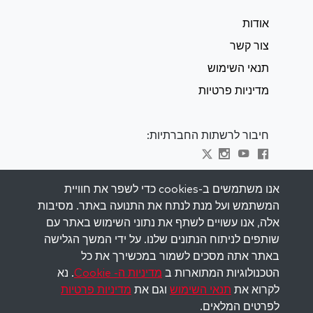
אודות
צור קשר
תנאי השימוש
מדיניות פרטיות
חיבור לרשתות החברתיות:
Visit kabbalah master classes
אנו משתמשים ב-cookies כדי לשפר את חוויית
המשתמש ועל מנת לנתח את התנועה באתר. מסיבות
השאר מעודכן
אלה, אנו עשויים לשתף את נתוני השימוש באתר עם
הירשם לרשימת התפוצה שלנו וקבל השראה
שותפים לניתוח הנתונים שלנו. על ידי המשך הגלישה
שבועית למייל שלך.
באתר אתה מסכים לשמור במכשירך את כל
הטכנולוגיות המתוארות ב
מדיניות ה- Cookie
. נא
הירשם
לקרוא את
תנאי השימוש
וגם את
מדיניות פרטיות
לפרטים המלאים.