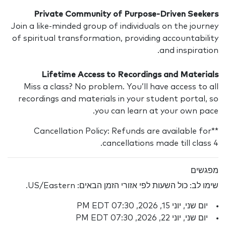
Join 
of sp
Mi
rec