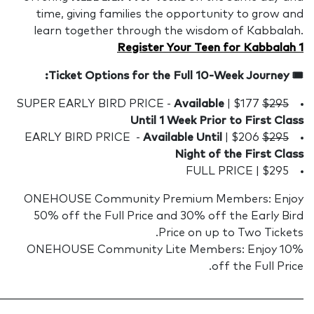
t
le
ONE
50
ON
________________________________________________________