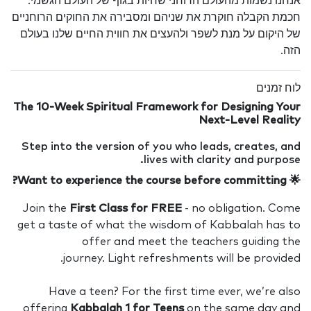
מי.
וחניים
עולם
The 1
Step
Want
Joi
get 
off