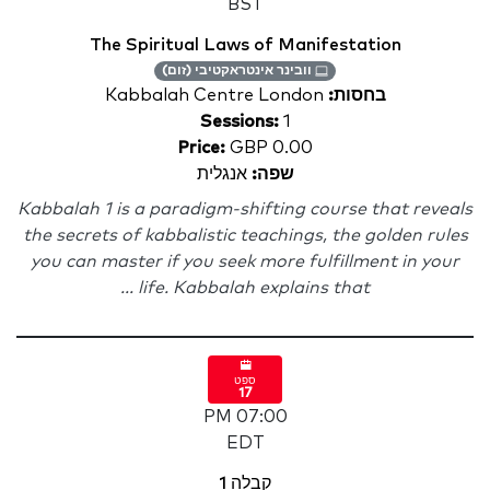
BST
The Spiritual Laws of Manifestation
וובינר אינטראקטיבי (זום)
בחסות:
Kabbalah Centre London
Sessions:
1
Price:
GBP 0.00
שפה:
אנגלית
Kabbalah 1 is a paradigm-shifting course that reveals
the secrets of kabbalistic teachings, the golden rules
you can master if you seek more fulfillment in your
life. Kabbalah explains that ...
ספט
17
07:00 PM
EDT
קבלה 1