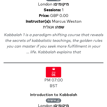
מיקומים:
London
Sessions:
1
Price:
GBP 0.00
Instructor(s):
Marcus Weston
שפה:
אנגלית
Kabbalah 1 is a paradigm-shifting course that reveals
the secrets of kabbalistic teachings, the golden rules
you can master if you seek more fulfillment in your
life. Kabbalah explains that ...
אוק
05
07:00 PM
BST
Introduction to Kabbalah
אישית
מיקומים:
London