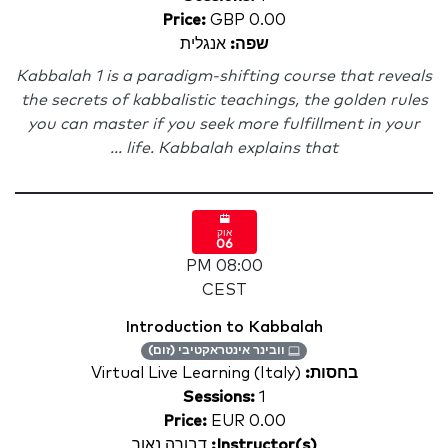
Price:
GBP 0.00
שפה:
אנגלית
Kabbalah 1 is a paradigm-shifting course that reveals
the secrets of kabbalistic teachings, the golden rules
you can master if you seek more fulfillment in your
life. Kabbalah explains that ...
אוק
06
08:00 PM
CEST
Introduction to Kabbalah
וובינר אינטראקטיבי (זום)
בחסות:
Virtual Live Learning (Italy)
Sessions:
1
Price:
EUR 0.00
Instructor(s):
דבורה נאור