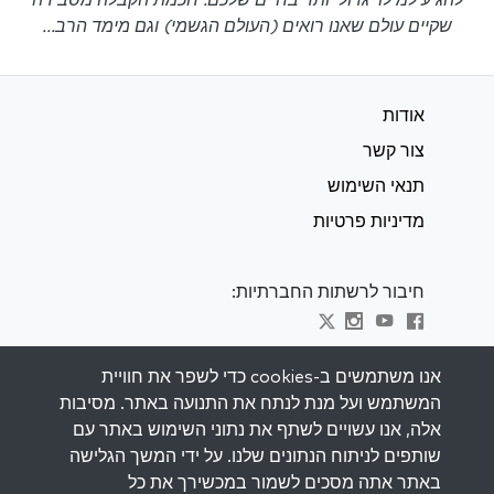
להגיע למילוי גדול יותר בחיים שלכם. חכמת הקבלה מסבירה
שקיים עולם שאנו רואים (העולם הגשמי) וגם מימד הרב...
אודות
צור קשר
תנאי השימוש
מדיניות פרטיות
חיבור לרשתות החברתיות:
Visit kabbalah master classes
אנו משתמשים ב-cookies כדי לשפר את חוויית
המשתמש ועל מנת לנתח את התנועה באתר. מסיבות
השאר מעודכן
אלה, אנו עשויים לשתף את נתוני השימוש באתר עם
הירשם לרשימת התפוצה שלנו וקבל השראה
שותפים לניתוח הנתונים שלנו. על ידי המשך הגלישה
שבועית למייל שלך.
באתר אתה מסכים לשמור במכשירך את כל