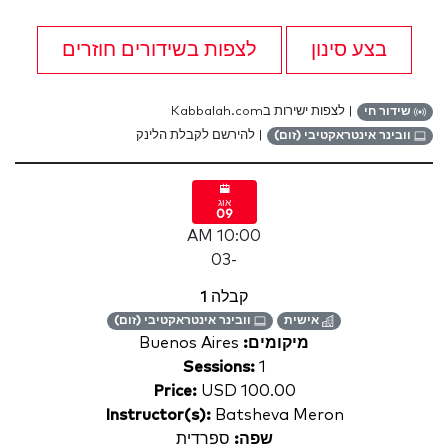
בצע סינון
לצפות בשידורים חוזרים
| לצפות ישירות בKabbalah.com
שידור חי
| להירשם לקבלת הלינק
וובינר אינטראקטיבי (זום)
אוג
09
10:00 AM
-03
קבלה 1
אישית
וובינר אינטראקטיבי (זום)
מיקומים:
Buenos Aires
Sessions:
1
Price:
USD 100.00
Instructor(s):
Batsheva Meron
שפה:
ספרדית