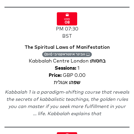
ספט
08
07:30 PM
BST
The Spiritual Laws of Manifestation
וובינר אינטראקטיבי (זום)
בחסות:
Kabbalah Centre London
Sessions:
1
Price:
GBP 0.00
שפה:
אנגלית
Kabbalah 1 is a paradigm-shifting course that reveals
the secrets of kabbalistic teachings, the golden rules
you can master if you seek more fulfillment in your
life. Kabbalah explains that ...