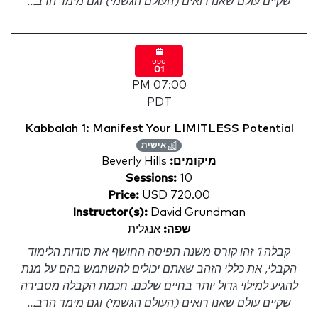
שקיים עולם שאנו רואים (העולם הגשמי) וגם מימד הרב...
ספט
01
07:00 PM
PDT
Kabbalah 1: Manifest Your LIMITLESS Potential
אישית
מיקומים:
Beverly Hills
Sessions:
10
Price:
USD 720.00
Instructor(s):
David Grundman
שפה:
אנגלית
קבלה 1 זהו קורס משנה תפיסה החושף את סודות הלימוד
הקבלי, את כללי הזהב שאתם יכולים להשתמש בהם על מנת
להגיע למילוי גדול יותר בחיים שלכם. חכמת הקבלה מסבירה
שקיים עולם שאנו רואים (העולם הגשמי) וגם מימד הרב...