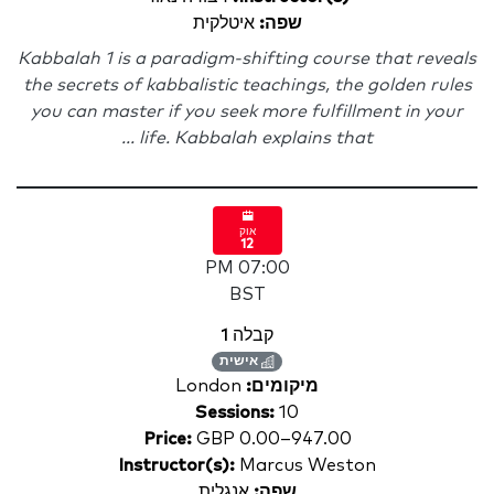
שפה:
איטלקית
Kabbalah 1 is a paradigm-shifting course that reveals
the secrets of kabbalistic teachings, the golden rules
you can master if you seek more fulfillment in your
life. Kabbalah explains that ...
אוק
12
07:00 PM
BST
קבלה 1
אישית
מיקומים:
London
Sessions:
10
Price:
GBP 0.00–947.00
Instructor(s):
Marcus Weston
שפה:
אנגלית