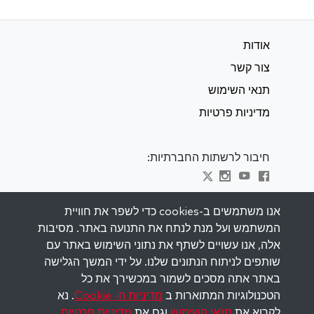
אודות
צור קשר
תנאי השימוש
מדיניות פרטיות
חיבור לרשתות החברתיות:
Visit kabbalah master classes
אנו משתמשים ב-cookies כדי לשפר את חוויית
המשתמש ועל מנת לנתח את התנועה באתר. מסיבות
השאר מעודכן
אלה, אנו עשויים לשתף את נתוני השימוש באתר עם
הירשם לרשימת התפוצה שלנו וקבל השראה
שותפים לניתוח הנתונים שלנו. על ידי המשך הגלישה
שבועית למייל שלך.
באתר אתה מסכים לשמור במכשירך את כל
הטכנולוגיות המתוארות ב
מדיניות ה- Cookie
. נא
הירשם
לקרוא את
תנאי השימוש
וגם את
מדיניות פרטיות