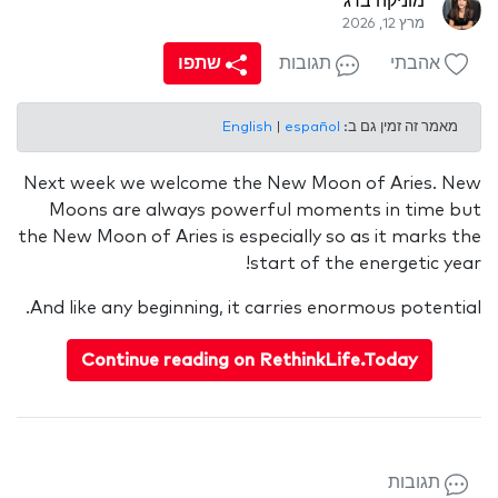
מוניקה ברג
מרץ 12, 2026
אהבתי
תגובות
שתפו
מאמר זה זמין גם ב:
español
|
English
Next week we welcome the New Moon of Aries. New
Moons are always powerful moments in time but
the New Moon of Aries is especially so as it marks the
start of the energetic year!
And like any beginning, it carries enormous potential.
Continue reading on RethinkLife.Today
תגובות