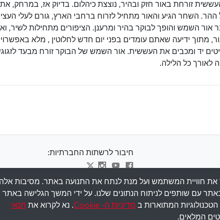
עששית זורחת באור חזק ובהיר, נוצצת כיהלום. בדיוק אז, במרחק, א
הר. השחר הגיע והאור מתחיל לזרוח ברחבי הארץ, גורם לעלי העצים
 אור השמש והופך לבוקר בהיר ומרענן. הציפורים מתחילות לשיר, 
ר, מתוך ידיעה שאתם עומדים בפני יום חדש לחלוטין , מלא באפשרויו
טים יד ומכבים את העששית. אור השמש של הבוקר זורח מבעד לזגוגית
 לאורך כל הלילה.
חיבור לרשתות החברתיות:
ב-cookies כדי לשפר את חוויית המשתמש ועל מנת לנתח את התנועה באתר. מסיבות אלה,
Visit kabbalah master classes
אתר עם שותפים לניתוח הנתונים שלנו. על ידי המשך הגלישה באתר
טכנולוגיות המתוארות ב
מדיניות ה- Cookie
. נא לקרוא את
תנאי
ים המלאים.
Copyr