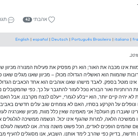
אהבתי
תגו
42
English
|
español
|
Deutsch
|
Português Brasileiro
|
italiano
|
fr
ות אינו מכבה את האור; הוא רק מפסיק את פעילות המנורה מכיוון ש
ובות שהמוות הוא האשליה הגדולה מכולן – מכיוון שאנו מגלים שאנו 
ינו מוטל בספק. לאבד מישהו שאנו אוהבים הוא אחד הכאבים הגדולי
 הרוחניות ואור הבורא נוכל לעזור להתגבר על כך. כפי שהמקובלים 
ת לא יהיה קיים יותר, הוא ייבלע לגמרי, ייעלם לנצח מקרבנו. אבל האם
נופלים על הקרקע בסתיו, האם לא צומחים שוב עלים חדשים באביב 
ירינו שעברו מן העולם? אני מאמינה שאין כלל מוות, מכיוון שאנרגיה לע
ממשיכה הלאה, למרות שהגוף אינו יכול. הנשמה ממשיכה לגלגולים 
ם שהמים הופכים לאדים, הכל פשוט משנה צורה. אנו למעשה לעולם 
חדשה, בדיוק כפי שהרב לימד אותנו. השבוע, אנו מסוגלים להעיף מב