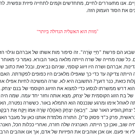
ים. אנו מתעוררים לחיים, מתחדשים וקמים לתחייה פיזית ונפשית. להי
ים את הסוד העמוק הזה.
”מוות הוא האשליה הגדולה ביותר“
וע הם פרשת "חַיֵּי שָׂרָה". זה סיפור מות אשתו של אברהם וגילוי הז
 שרה חיה 127 שנים. כל שנה מחייה של שרה הייתה מלאה באור הבורא. נאמר כי מא
ר ששלטה על 127 מדינות. אברהם ושרה היו זיווג קוסמי, שניהם נביאים, ובכל זאת כ
ייתה צדיקה עד כדי כך שאפילו מלאכים היו כפופים לפקודתה. האם נו
לות כזאת, כנר דועך? התשובה היא לא. שרה המשיכה לחיות אפילו אח
א דרש ממשרתו לנסוע כדי למצוא את הזיווג הקוסמי של בנם יצחק.
של בת הזוג הקוסמית של יצחק, מצא אותה וחזר יחד עמה. שמה היה
תה לאוהל אימו ומרגע שנכנסה הוא התמלא באור. כששרה נפטרה, הא
האור שוב. "וַיְבִאֶהָ יִצְחָק הָאֹהֱלָה שָׂרָה אִמּוֹ וַיִּקַּח אֶת רִבְקָה וַתְּהִי
ֵי אִמּוֹ"[בראשית, פרק כ"ד פסוק ס"ז]. התורה מלמדת אותנו כאן על מעבר ה
יה שוב, ואכן כך הייתה. האנרגיה שלה חזרה, ואחרי ככלות הכל, האנ
 אי פעם. אנו אכן אוהבים את הפיזיות של אדם, אך אנו אוהבים הרבה