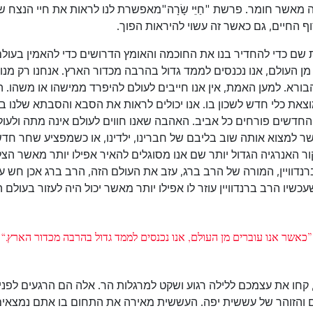
ה מאשר חומר. פרשת "חַיֵּי שָׂרָה"מאפשרת לנו לראות את חיי הנצח של
ף החיים, גם כאשר זה עשוי להיראות הפוך.
מצאת שם כדי להחדיר בנו את החוכמה והאומץ הדרושים כדי להאמין בע
 מן העולם, אנו נכנסים לממד גדול בהרבה מכדור הארץ. אנחנו רק מנ
רא. למען האמת, אין אנו חייבים לעולם להיפרד ממישהו או משהו. ה
ת כלי חדש לשכון בו. אנו יכולים לראות את הסבא והסבתא שלנו בעיני
חדשים פורחים כל אביב. האהבה שאנו חווים לעולם אינה מתה ולעולם 
 למצוא אותה שוב בליבם של חברינו, ילדינו, או כשמפציע שחר חדש.
ור האנרגיה הגדול יותר שם אנו מסוגלים להאיר אפילו יותר מאשר הצלח
נדוויין, המורה של הרב ברג, עזב את העולם הזה, הרב ברג אכן חש 
כשיו הרב ברנדוויין עוזר לו אפילו יותר מאשר יכול היה לעזור בעולם ה
”כאשר אנו עוברים מן העולם, אנו נכנסים לממד גדול בהרבה מכדור הארץ.“
חו את עצמכם ללילה רגוע ושקט למרגלות הר. אלה הם הרגעים לפני 
והזוהר של עששית יפה. העששית מאירה את התחום בו אתם נמצאי