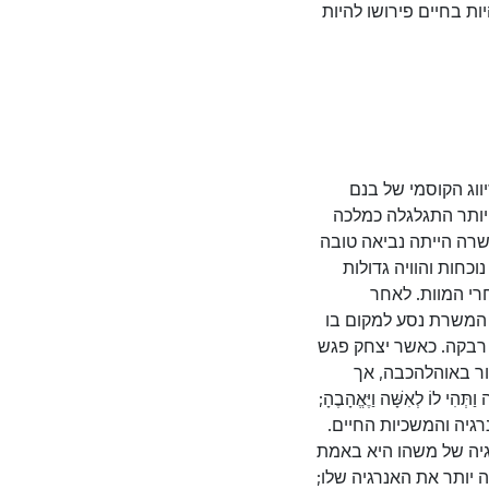
ות בחיים פירושו להיות
יווג הקוסמי של בנם
וחר יותר התגלגלה כמלכה
תוב ששרה הייתה נביאה טובה
כחות והוויה גדולות
רי המוות. לאחר
 המשרת נסע למקום בו
 רבקה. כאשר יצחק פגש
ור באוהלהכבה, אך
 לוֹ לְאִשָּׁה וַיֶּאֱהָבֶהָ;
אנרגיה והמשכיות החיים.
רגיה של משהו היא באמת
 יותר את האנרגיה שלו;