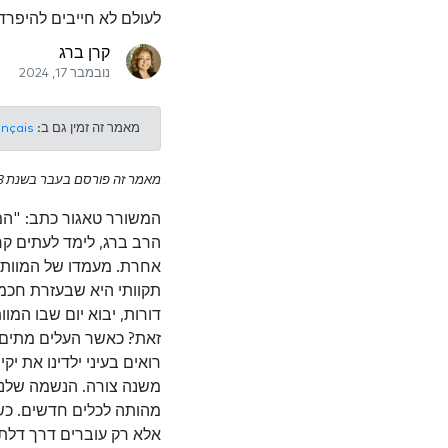
לעולם לא חייבים להיפרד
קרן ברג
נובמבר 17, 2024
מאמר זה זמין גם ב:
ançais
מאמר זה פורסם בעבר בשנת 2018.
המשורר טאגור כתב: "המו
הרב ברג, לימד לעתים קר
אחרת. מעמדו של המוות א
תקוותי היא שבעזרת חכמת
דורות, יבוא יום שבו המוו
זאת? כאשר העלים מתים ו
רואים בעיני ילדינו את יק
משנה צורה. הנשמה שלנו 
מהותה לכלים חדשים. כש
אלא רק עוברים דרך דלת 