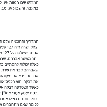
המרגש שבו המוות אינו קי
במעבר, והשבוע אנו מבינ
המדריך והחוכמה שלנו השב
יצחק.
אסת
יותר מאשר אברהם. שרה ה
כאלה יכולות להסתיים בק
שאברהם קבר את שרה, הו
אברהם ניבא את מיקומה 
את רבקה, הוא הכניס או
כאשר הצטרפה רבקה אל יצחק,הופיע 
וַיִּנָּחֵם יִצְחָק אַחֲר
יצחק התנחם כאילו אמו ח
כל מה שאנו מתחברים אליו