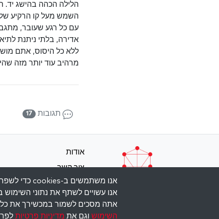
הלילה הכהה בהישג יד. ה
השמש מעל קו הרקיע של ה
עם כל רגע שעובר, מתגבר
אדירה, בלתי ניתנת לתיאו
ללא כל היסוס, אתם מושי
מרהיב עוד יותר מזה שהיה
תגובות
17
אודות
צור קשר
אנו משתמשים 
תנאי השימוש
אנו עשויים לשתף את נתוני השימוש ב
מדיניות פרטיות
אתה מסכים לשמור במכשירך את כל ה
השימוש
וגם את
מדיניות פרטיות
לפרט
ight © 2026 The Kabbalah Centre. All rights reserved.