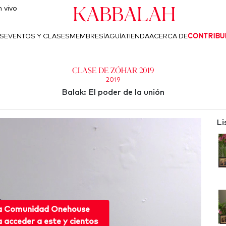
Kabbalah
 vivo
S
EVENTOS Y CLASES
MEMBRESÍA
GUÍA
TIENDA
ACERCA DE
CONTRIBU
Clase de Zóhar 2019
2019
Balak: El poder de la unión
Li
 a Comunidad Onehouse
acceder a este y cientos