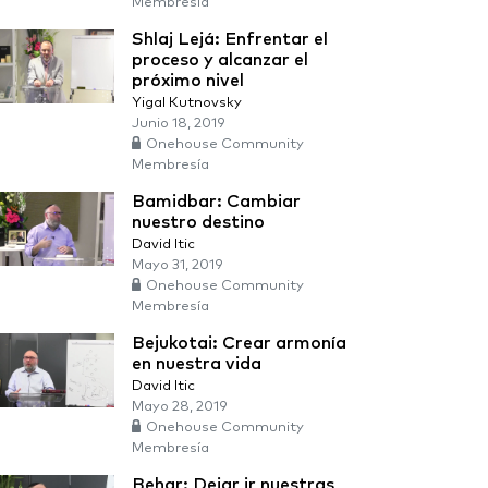
Membresía
Shlaj Lejá: Enfrentar el
proceso y alcanzar el
próximo nivel
Yigal Kutnovsky
Junio 18, 2019
Onehouse Community
Membresía
Bamidbar: Cambiar
nuestro destino
David Itic
Mayo 31, 2019
Onehouse Community
Membresía
Bejukotai: Crear armonía
en nuestra vida
David Itic
Mayo 28, 2019
Onehouse Community
Membresía
Behar: Dejar ir nuestras