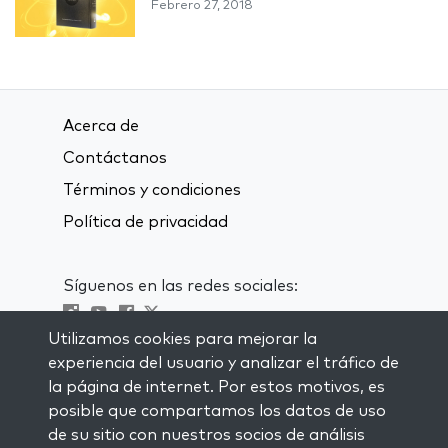
Febrero 27, 2018
Acerca de
Contáctanos
Términos y condiciones
Política de privacidad
Síguenos en las redes sociales:
Utilizamos cookies para mejorar la
Visit kabbalah master classes
experiencia del usuario y analizar el tráfico de
la página de internet. Por estos motivos, es
MANTENTE AL CORRIENTE
posible que compartamos los datos de uso
Subscríbete a nuestra lista de
de su sitio con nuestros socios de análisis