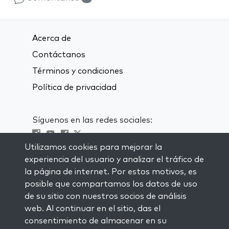
Acerca de
Contáctanos
Términos y condiciones
Política de privacidad
Síguenos en las redes sociales:
Utilizamos cookies para mejorar la
Visit kabbalah master classes
experiencia del usuario y analizar el tráfico de
la página de internet. Por estos motivos, es
MANTENTE AL CORRIENTE
posible que compartamos los datos de uso
Subscríbete a nuestra lista de
de su sitio con nuestros socios de análisis
correspondencia y recibe inspiración
web. Al continuar en el sitio, das el
semanal directamente en tu bandeja de
consentimiento de almacenar en su