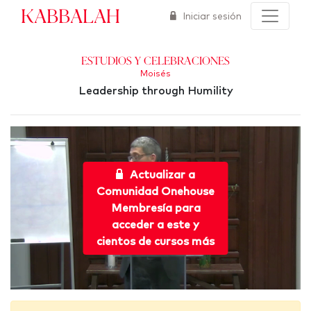
Kabbalah
Iniciar sesión
Estudios y Celebraciones
Moisés
Leadership through Humility
Actualizar a
Comunidad Onehouse
Membresía para
acceder a este y
cientos de cursos más