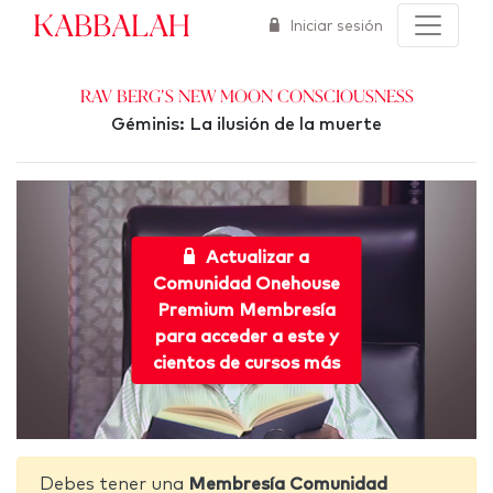
Kabbalah
Iniciar sesión
Rav Berg's New Moon Consciousness
Géminis: La ilusión de la muerte
Actualizar a
Comunidad Onehouse
Premium Membresía
para acceder a este y
cientos de cursos más
Debes tener una
Membresía Comunidad