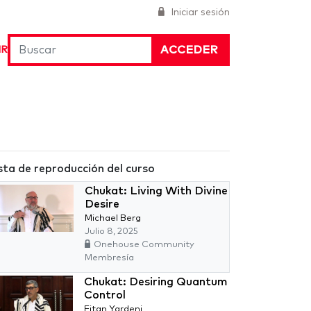
Iniciar sesión
ACCEDER
IR
sta de reproducción del curso
Chukat: Living With Divine
Desire
Michael Berg
Julio 8, 2025
Onehouse Community
Membresía
Chukat: Desiring Quantum
Control
Eitan Yardeni