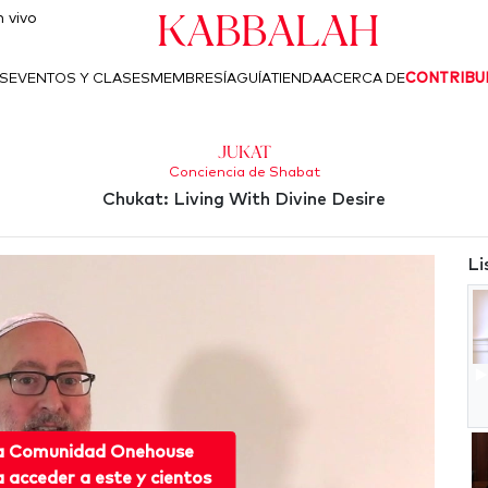
Kabbalah
 vivo
S
EVENTOS Y CLASES
MEMBRESÍA
GUÍA
TIENDA
ACERCA DE
CONTRIBU
Jukat
Conciencia de Shabat
Chukat: Living With Divine Desire
Li
 a Comunidad Onehouse
acceder a este y cientos