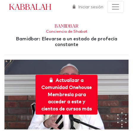
Kabbalah
Iniciar sesión
Bamidbar
Conciencia de Shabat
Bamidbar: Elevarse a un estado de profecía
constante
Actualizar a
Comunidad Onehouse
Membresía para
acceder a este y
cientos de cursos más