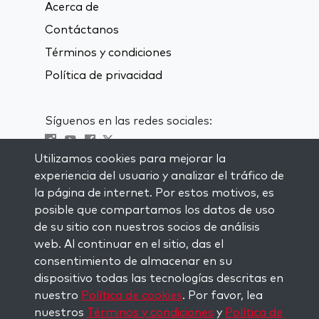
Acerca de
Contáctanos
Términos y condiciones
Política de privacidad
Síguenos en las redes sociales:
Utilizamos cookies para mejorar la
Visit kabbalah master classes
experiencia del usuario y analizar el tráfico de
la página de internet. Por estos motivos, es
MANTENTE AL CORRIENTE
posible que compartamos los datos de uso
Subscríbete a nuestra lista de
de su sitio con nuestros socios de análisis
correspondencia y recibe inspiración
web. Al continuar en el sitio, das el
semanal directamente en tu bandeja de
consentimiento de almacenar en su
entrada.
dispositivo todas las tecnologías descritas en
nuestro
Política de cookies
. Por favor, lea
Subscríbete
nuestros
Términos y condiciones
y
Política de