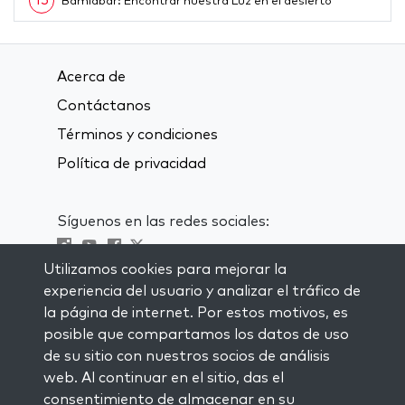
13
Bamidbar: Encontrar nuestra Luz en el desierto
14
Behar: Soltar el control
15
Bejukotai: Limpieza y purificación
Acerca de
16
Emor: Cómo sobrepasar los desafíos
Contáctanos
17
Ajarei Mot: Bienvenida a lo desconocido
Términos y condiciones
18
Política de privacidad
Kedoshim: El secreto de la santidad
19
Tazría: Despertar desde abajo el deseo de cambiar
Síguenos en las redes sociales:
20
Metzorá: El poder de las palabras
21
Shminí: Aceptar nuestro proceso en paz
Utilizamos cookies para mejorar la
Visit kabbalah master classes
experiencia del usuario y analizar el tráfico de
22
El poder de la Pascua
la página de internet. Por estos motivos, es
23
Tzav: Purificar nuestros pensamientos
MANTENTE AL CORRIENTE
posible que compartamos los datos de uso
Subscríbete a nuestra lista de
de su sitio con nuestros socios de análisis
24
Vayikrá: El secreto de limpiarnos a nosotros mismos
correspondencia y recibe inspiración
web. Al continuar en el sitio, das el
25
Pekudei: El secreto de la manifestación
semanal directamente en tu bandeja de
consentimiento de almacenar en su