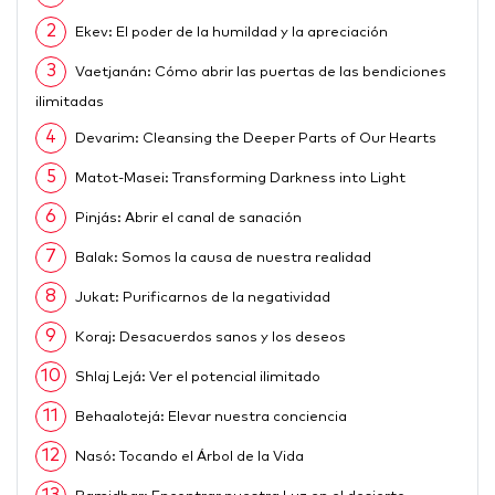
2
Ekev: El poder de la humildad y la apreciación
3
Vaetjanán: Cómo abrir las puertas de las bendiciones
ilimitadas
4
Devarim: Cleansing the Deeper Parts of Our Hearts
5
Matot-Masei: Transforming Darkness into Light
6
Pinjás: Abrir el canal de sanación
7
Balak: Somos la causa de nuestra realidad
8
Jukat: Purificarnos de la negatividad
9
Koraj: Desacuerdos sanos y los deseos
10
Shlaj Lejá: Ver el potencial ilimitado
11
Behaalotejá: Elevar nuestra conciencia
12
Nasó: Tocando el Árbol de la Vida