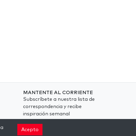
MANTENTE AL CORRIENTE
Subscríbete a nuestra lista de
correspondencia y recibe
inspiración semanal
directamente en tu bandeja de
na
entrada.
Acepto