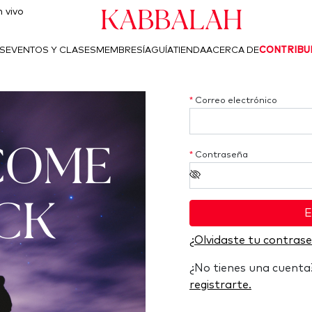
Kabbalah
 vivo
S
EVENTOS Y CLASES
MEMBRESÍA
GUÍA
TIENDA
ACERCA DE
CONTRIBU
*
Correo electrónico
COME
*
Contraseña
CK
E
¿Olvidaste tu contras
¿No tienes una cuent
registrarte.