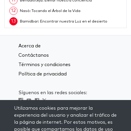
11
Behaalotejá: Elevar nuestra conciencia
12
Nasó: Tocando el Árbol de la Vida
13
Bamidbar: Encontrar nuestra Luz en el desierto
14
Behar: Soltar el control
15
Bejukotai: Limpieza y purificación
Acerca de
16
Emor: Cómo sobrepasar los desafíos
Contáctanos
17
Ajarei Mot: Bienvenida a lo desconocido
Términos y condiciones
18
Política de privacidad
Kedoshim: El secreto de la santidad
19
Tazría: Despertar desde abajo el deseo de cambiar
Síguenos en las redes sociales:
20
Metzorá: El poder de las palabras
21
Shminí: Aceptar nuestro proceso en paz
Utilizamos cookies para mejorar la
Visit kabbalah master classes
experiencia del usuario y analizar el tráfico de
22
El poder de la Pascua
la página de internet. Por estos motivos, es
23
Tzav: Purificar nuestros pensamientos
MANTENTE AL CORRIENTE
posible que compartamos los datos de uso