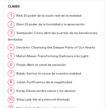
CLASES
1
Reé; El poder de la visión real de la realidad
2
Ekev: El poder de la humildad y la apreciación
3
Vaetjanán: Cómo abrir las puertas de las bendiciones
ilimitadas
4
Devarim: Cleansing the Deeper Parts of Our Hearts
5
Matot-Masei: Transforming Darkness into Light
6
Pinjás: Abrir el canal de sanación
7
Balak: Somos la causa de nuestra realidad
8
Jukat: Purificarnos de la negatividad
9
Koraj: Desacuerdos sanos y los deseos
10
Shlaj Lejá: Ver el potencial ilimitado