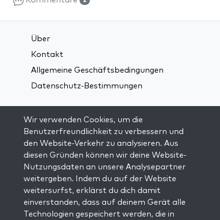
Kommentare
2
Über
Kontakt
Allgemeine Geschäftsbedingungen
Datenschutz-Bestimmungen
Verbindung über soziale Medien:
Wir verwenden Cookies, um die
Benutzerfreundlichkeit zu verbessern und
den Website-Verkehr zu analysieren. Aus
Visit kabbalah master classes
diesen Gründen können wir deine Website-
Nutzungsdaten an unsere Analysepartner
AUF DEM LAUFENDEN BLEIBEN
weitergeben. Indem du auf der Website
Trage dich in unsere Mailingliste ein und
weitersurfst, erklärst du dich damit
erhalte wöchentlich neue Anregungen in
einverstanden, dass auf deinem Gerät alle
deinem Posteingang.
Technologien gespeichert werden, die in