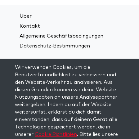
Über
Kontakt
Allgemeine Geschäftsbedingungen
Datenschutz-Bestimmungen
Verbindung über soziale Medien:
Wir verwenden Cookies, um die
Benutzerfreundlichkeit zu verbessern und
den Website-Verkehr zu analysieren. Aus
Visit kabbalah master classes
diesen Gründen können wir deine Website-
Nutzungsdaten an unsere Analysepartner
AUF DEM LAUFENDEN BLEIBEN
weitergeben. Indem du auf der Website
Trage dich in unsere Mailingliste ein und
weitersurfst, erklärst du dich damit
erhalte wöchentlich neue Anregungen in
einverstanden, dass auf deinem Gerät alle
deinem Posteingang.
Technologien gespeichert werden, die in
unserer
Cookie Richtlinien
. Bitte lies unsere