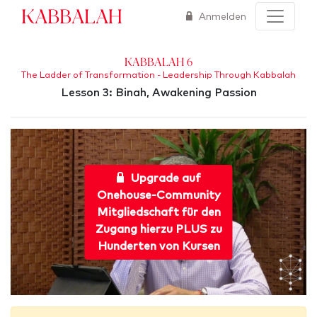
Kabbalah
Anmelden
Kabbalah 6
The Ladder of Transformation - Leadership Through Kabbalah
Lesson 3: Binah, Awakening Passion
Upgrade auf
Onehouse-Community
Mitgliedschaft für den
Zugang hierzu PLUS zu
Hunderten von Kursen