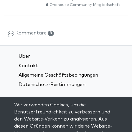
Onehouse Community Mitgliedschaft
Kommentare
3
Über
Kontakt
Allgemeine Geschäftsbedingungen
Datenschutz-Bestimmungen
Verbindung über soziale Medien:
Wir verwenden Cookies, um die
Benutzerfreundlichkeit zu verbessern und
den Website-Verkehr zu analysieren. Aus
Visit kabbalah master classes
diesen Gründen können wir deine Website-