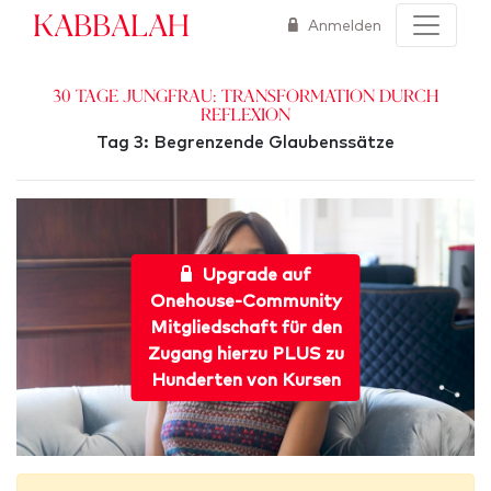
Kabbalah
Anmelden
30 Tage Jungfrau: Transformation durch
Reflexion
Tag 3: Begrenzende Glaubenssätze
Upgrade auf
Onehouse-Community
Mitgliedschaft für den
Zugang hierzu PLUS zu
Hunderten von Kursen