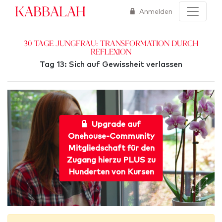
Kabbalah
Anmelden
30 Tage Jungfrau: Transformation durch
Reflexion
Tag 13: Sich auf Gewissheit verlassen
Upgrade auf
Onehouse-Community
Mitgliedschaft für den
Zugang hierzu PLUS zu
Hunderten von Kursen