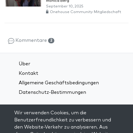
Monica Berg
September 10, 2025
Onehouse Community Mitgliedschaft
Kommentare
2
Über
Kontakt
Allgemeine Geschäftsbedingungen
Datenschutz-Bestimmungen
Verbindung über soziale Medien:
Wir verwenden Cookies, um die
Benutzerfreundlichkeit zu verbessern und
den Website-Verkehr zu analysieren. Aus
Visit kabbalah master classes