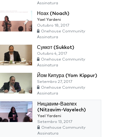
Assinatura
Ноах (Noach)
Yael Yardeni
Outubro 18, 2017
Onehouse Community
Assinatura
Суккот (Sukkot)
Outubro 4, 2017
Onehouse Community
Assinatura
Йом Кипура (Yom Kippur)
Setembro 27, 2017
Onehouse Community
Assinatura
Ницавим-Ваелех
(Nitzavim-Vayelech)
Yael Yardeni
Setembro 13, 2017
Onehouse Community
Assinatura