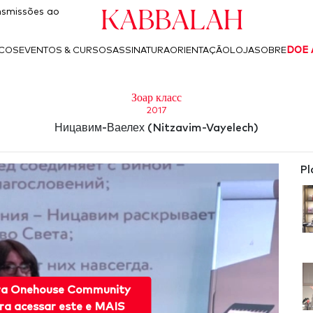
Kabbalah
smissões ao
ICOS
EVENTOS & CURSOS
ASSINATURA
ORIENTAÇÃO
LOJA
SOBRE
DOE 
Зоар класс
2017
Ницавим-Ваелех (Nitzavim-Vayelech)
Pl
ra Onehouse Community
ra acessar este e MAIS