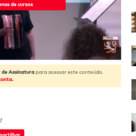
enas de cursos
de Assinatura
para acessar este conteúdo.
conta.
7
artilhar