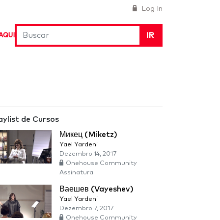
Log In
IR
AQUI
aylist de Cursos
Микец (Miketz)
Yael Yardeni
Dezembro 14, 2017
Onehouse Community
Assinatura
Ваешев (Vayeshev)
Yael Yardeni
Dezembro 7, 2017
Onehouse Community