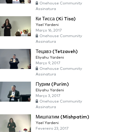
Onehouse Community
Assinatura
Ки Тисса (Ki Tisa)
Yael Yardeni
Março 16, 2017
Onehouse Community
Assinatura
Тецавэ (Tetzaveh)
Eliyahu Yardeni
Março 9, 2017
Onehouse Community
Assinatura
Пурим (Purim)
Eliyahu Yardeni
Março 3, 2017
Onehouse Community
Assinatura
Мишпатим (Mishpatim)
Yael Yardeni
Fevereiro 23, 2017