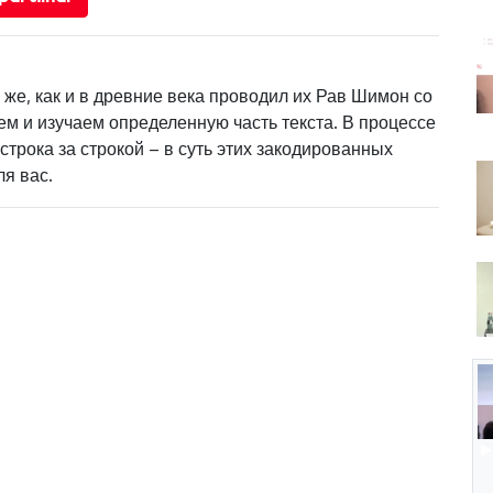
же, как и в древние века проводил их Рав Шимон со
м и изучаем определенную часть текста. В процессе
строка за строкой – в суть этих закодированных
ля вас.