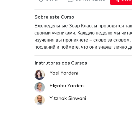
Sobre este Curso
Еженедельные Зоар Классы проводятся так 
своими учениками. Каждую неделю мы читае
изучения вы проникнете – слово за словом, 
посланий и поймете, что они значат лично д
Instrutores dos Cursos
Yael Yardeni
Eliyahu Yardeni
Yitzhak Sinwani