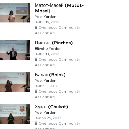
Матот-Масей (Matot-
Masei)
Yael Yardeni
Julho 19, 2017
Onehouse Community
Assinatura
Пинхас (Pinchas)
Eliyahu Yardeni
Julho 13, 2017
Onehouse Community
Assinatura
Балак (Balak)
Yael Yardeni
Julho 5, 2017
Onehouse Community
Assinatura
Хукат (Chukat)
Yael Yardeni
Junho 29, 2017
Onehouse Community