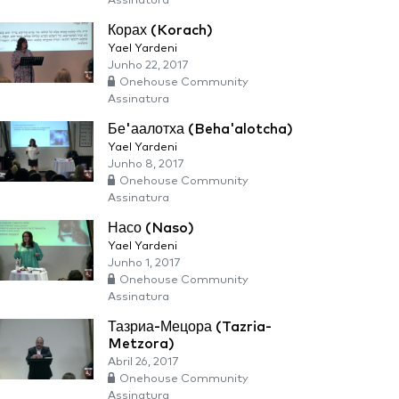
Assinatura
Корах (Korach)
Yael Yardeni
Junho 22, 2017
Onehouse Community
Assinatura
Бе'аалотха (Beha'alotcha)
Yael Yardeni
Junho 8, 2017
Onehouse Community
Assinatura
Насо (Naso)
Yael Yardeni
Junho 1, 2017
Onehouse Community
Assinatura
Тазриа-Мецора (Tazria-
Metzora)
Abril 26, 2017
Onehouse Community
Assinatura