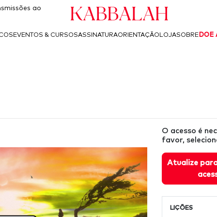
Kabbalah
smissões ao
ICOS
EVENTOS & CURSOS
ASSINATURA
ORIENTAÇÃO
LOJA
SOBRE
DOE 
O acesso é nec
favor, selecio
Atualize pa
aces
LIÇÕES