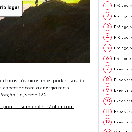
1
Prólogo, 
rio logar
2
Prólogo, 
3
Prólogo, 
4
Prólogo, 
5
Prólogo, 
6
Prologue,
7
Ekev, ver
8
Ekev, ver
erturas cósmicas mais poderosas do
s conectar com a energia mais
9
Ekev, ver
Porção Bo,
verso 124.
10
Ekev, ver
a a porção semanal no Zohar.com
11
Ekev, ver
12
Ekev, vers