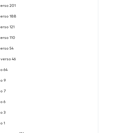
verso 201
verso 188
verso 121
verso 110
verso 54
 verso 46
so 64
so 9
so 7
so 6
so 3
o 1