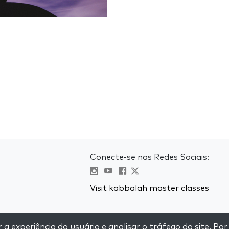
Conecte-se nas Redes Sociais:
Visit kabbalah master classes
e
 experiência do usuário e analisar o tráfego do site. Por