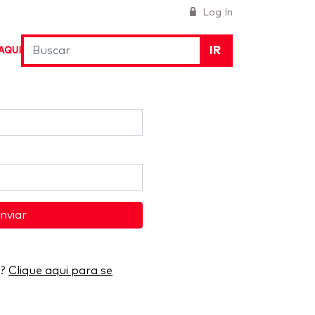
Log In
IR
AQUI
nviar
a?
Clique aqui para se