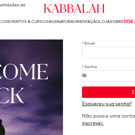
Kabbalah
smissões ao
ICOS
EVENTOS & CURSOS
ASSINATURA
ORIENTAÇÃO
LOJA
SOBRE
DOE 
*
Email
COME
*
Senha
CK
E
Esqueceu sua senha?
Não possui uma cont
inscrever.