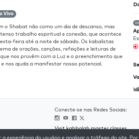
Da
o Vivo
em o Shabat não como um dia de descanso, mas
Ap
tenso trabalho espiritual e conexão, que acontece
Es
exta-feira até a noite de sábado. Os kabalistas
ema de orações, canções, refeições e leituras de
 que nos provêm com a Luz e o preenchimento que
o e nos ajuda a manifestar nosso potencial.
Se
Va
Id
Conecte-se nas Redes Sociais:
Visit kabbalah master classes
 experiência do usuário e analisar o tráfego do site. Por