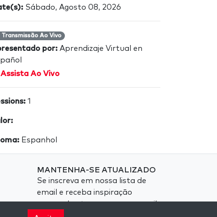
te(s):
Sábado, Agosto 08, 2026
Transmissão Ao Vivo
resentado por:
Aprendizaje Virtual en
pañol
Assista Ao Vivo
ssions:
1
lor:
ioma:
Espanhol
MANTENHA-SE ATUALIZADO
Se inscreva em nossa lista de
email e receba inspiração
semanal entregue em seu email.