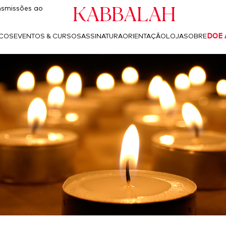
Kabbalah
smissões ao
ICOS
EVENTOS & CURSOS
ASSINATURA
ORIENTAÇÃO
LOJA
SOBRE
DOE 