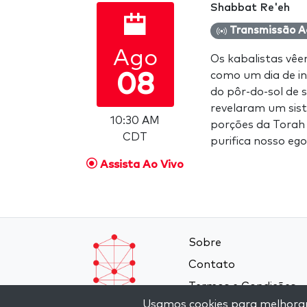
Shabbat Re'eh
Transmissão A
Ago
Os kabalistas vê
como um dia de in
08
do pôr-do-sol de s
revelaram um sist
10:30 AM
porções da Torah
CDT
purifica nosso eg
Assista Ao Vivo
Sobre
Contato
Termos e Condições
Usamos cookies para melhorar a